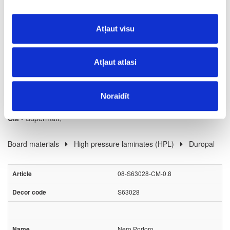
12
m2
Atļaut visu
100.46
Atļaut atlasi
Noraidīt
Surface structure:
CM
- Supermatt;
Board materials
High pressure laminates (HPL)
Duropal
08-S63028-CM-0.8
S63028
Nero Portoro