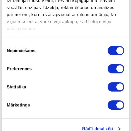
izmantojat mūsu vietni, mēs arī kopīgojam ar saviem
4
sociālās saziņas līdzekļu, reklamēšanas un analīzes
partneriem, kuri to var apvienot ar citu informāciju, ko
m
viņiem sniedzat vai ko viņi apkopo, kad lietojat viņu
39.00
pakalpojumus.
Piekrišanas
Nepieciešams
izvēle
08-S63028-CM-12
Preferences
S63028
Nero Portoro (black core)
Statistika
CM
yes
Mārketings
4100
1300
Rādīt detalizēti