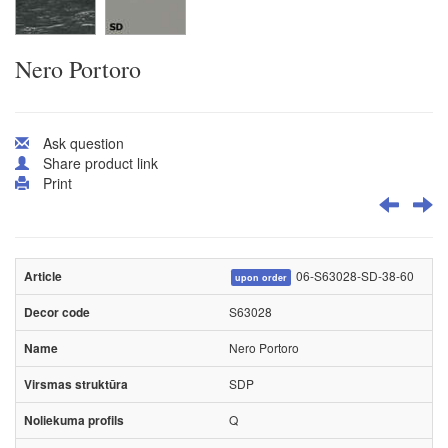
Nero Portoro
Ask question
Share product link
Print
06-S63028-SD-38-60
upon order
S63028
Nero Portoro
SDP
Q