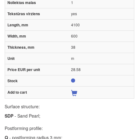
1
yes
4100
600
38
m
28.58
Surface structure:
SDP
- Sand Pearl;
Postforming profile:
Q
- postforming radius 3 mm;