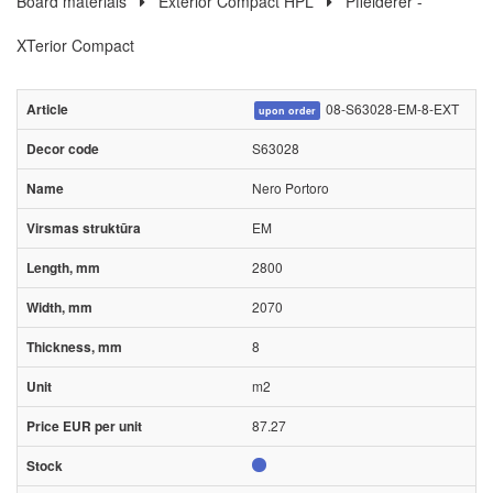
Board materials
Exterior Compact HPL
Pfleiderer -
XTerior Compact
08-S63028-EM-8-EXT
upon order
S63028
Nero Portoro
EM
2800
2070
8
m2
87.27