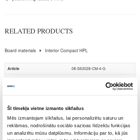
RELATED PRODUCTS
Board materials
Interior Compact HPL
08-S63028-CM-4-G
S63028
Nero Portoro (black core)
CM
Šī tīmekļa vietne izmanto sīkfailus
yes
Mēs izmantojam sīkfailus, lai personalizētu saturu un
4100
reklāmas, nodrošinātu sociālo saziņas līdzekļu funkcijas
un analizētu mūsu datplūsmu. Informāciju par to, kā jūs
647