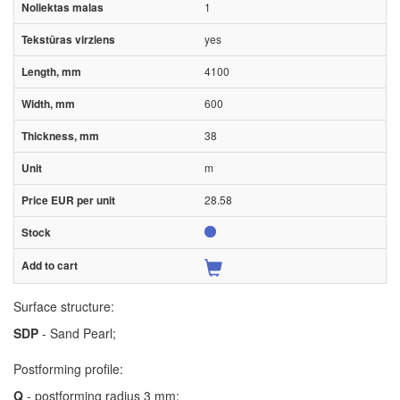
1
yes
4100
600
38
m
28.58
Surface structure:
SDP
- Sand Pearl;
Postforming profile:
Q
- postforming radius 3 mm;