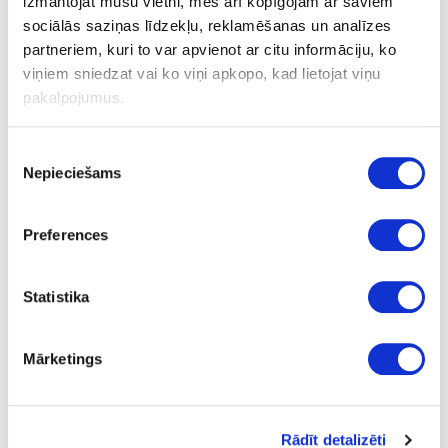
izmantojat mūsu vietni, mēs arī kopīgojam ar saviem
4
sociālās saziņas līdzekļu, reklamēšanas un analīzes
partneriem, kuri to var apvienot ar citu informāciju, ko
m
viņiem sniedzat vai ko viņi apkopo, kad lietojat viņu
39.00
pakalpojumus.
Piekrišanas
Nepieciešams
izvēle
08-S63028-CM-12
Preferences
S63028
Nero Portoro (black core)
Statistika
CM
yes
Mārketings
4100
1300
Rādīt detalizēti