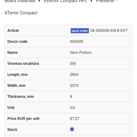
Board materials
Exterior Compact HPL
Pfleiderer -
XTerior Compact
08-S63028-EM-8-EXT
upon order
S63028
Nero Portoro
EM
2800
2070
8
m2
87.27