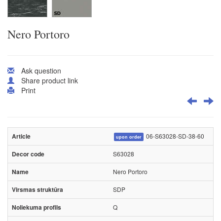
Nero Portoro
Ask question
Share product link
Print
06-S63028-SD-38-60
upon order
S63028
Nero Portoro
SDP
Q