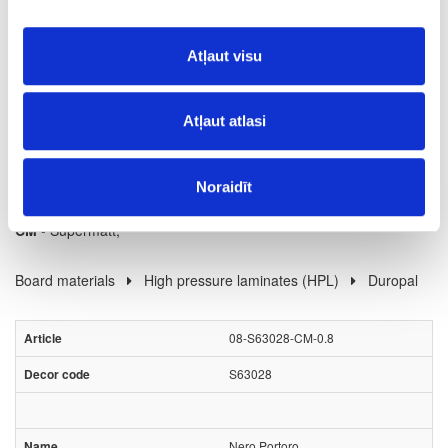
12
m2
Atļaut visu
100.46
Atļaut atlasi
Noraidīt
Surface structure:
CM
- Supermatt;
Board materials
High pressure laminates (HPL)
Duropal
08-S63028-CM-0.8
S63028
Nero Portoro