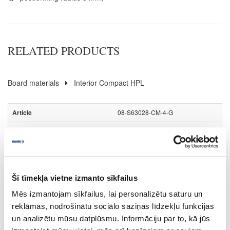
RELATED PRODUCTS
Board materials
Interior Compact HPL
08-S63028-CM-4-G
S63028
Nero Portoro (black core)
CM
Šī tīmekļa vietne izmanto sīkfailus
yes
Mēs izmantojam sīkfailus, lai personalizētu saturu un
4100
reklāmas, nodrošinātu sociālo saziņas līdzekļu funkcijas
un analizētu mūsu datplūsmu. Informāciju par to, kā jūs
647