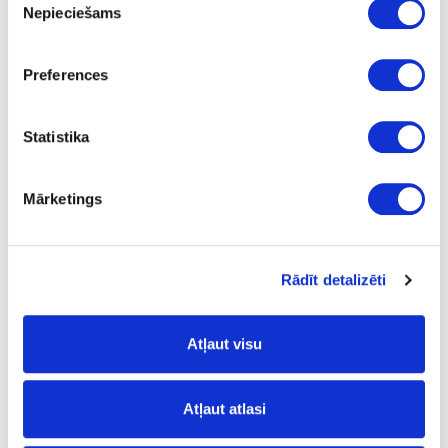
Nepieciešams
izvēle
1.2
m
Preferences
1.549
Statistika
Mārketings
Surface structure:
GLOSS
- High gloss;
Rādīt detalizēti
Board materials
Acrylic materials
Acrylic boards
Atļaut visu
49-11049-17.8
11049
Atļaut atlasi
R78997