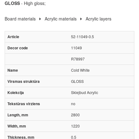
GLOSS
- High gloss;
Board materials
Acrylic materials
Acrylic layers
52-11049-0.5
11049
R78997
Cold White
GLOSS
Sklejbud Acrylic
no
2800
1220
0.5