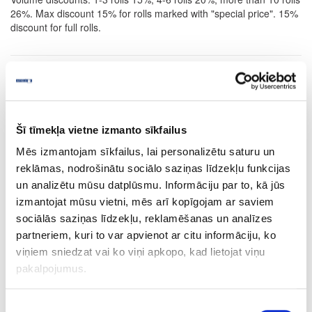
26%. Max discount 15% for rolls marked with "special price". 15%
discount for full rolls.
RELATED PRODUCTS
Šī tīmekļa vietne izmanto sīkfailus
Board materials
Edge bandings
Laser Edge ABS edge
Mēs izmantojam sīkfailus, lai personalizētu saturu un
bandings
reklāmas, nodrošinātu sociālo saziņas līdzekļu funkcijas
un analizētu mūsu datplūsmu. Informāciju par to, kā jūs
izmantojat mūsu vietni, mēs arī kopīgojam ar saviem
10-R78997-23-1.2-PRO
sociālās saziņas līdzekļu, reklamēšanas un analīzes
R78997/6725/11049
partneriem, kuri to var apvienot ar citu informāciju, ko
viņiem sniedzat vai ko viņi apkopo, kad lietojat viņu
Cold White
pakalpojumus.
GLOSS
23
Piekrišanas