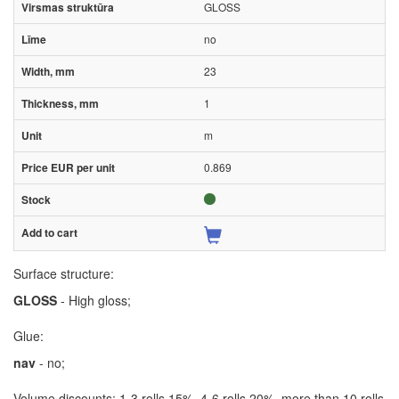
GLOSS
no
23
1
m
0.869
Surface structure:
GLOSS
- High gloss;
Glue:
nav
- no;
Volume discounts: 1-3 rolls 15%, 4-6 rolls 20%, more than 10 rolls