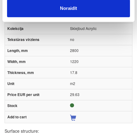
Cold White (on MDF) one-sided
Noraidīt
decor
GLOSS
Sklejbud Acrylic
no
2800
1220
17.8
m2
29.63
Surface structure: