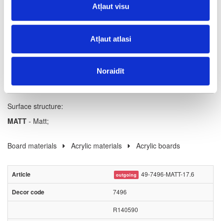
Atļaut visu
1.2
m
Atļaut atlasi
0.74
Noraidīt
Surface structure:
MATT
- Matt;
Board materials
Acrylic materials
Acrylic boards
49-7496-MATT-17.6
outgoing
7496
R140590