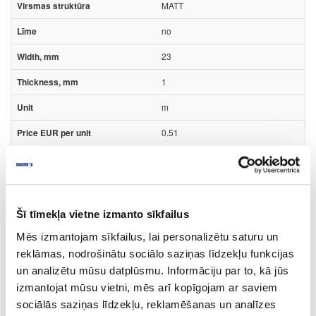
MATT
no
23
1
m
0.51
Šī tīmekļa vietne izmanto sīkfailus
Glue:
Mēs izmantojam sīkfailus, lai personalizētu saturu un
nav
- no;
reklāmas, nodrošinātu sociālo saziņas līdzekļu funkcijas
Surface structure:
un analizētu mūsu datplūsmu. Informāciju par to, kā jūs
MATT
- Matt;
izmantojat mūsu vietni, mēs arī kopīgojam ar saviem
sociālās saziņas līdzekļu, reklamēšanas un analīzes
Volume discounts: 1-3 rolls 15%, 4-6 rolls 20%, more than 10 rolls