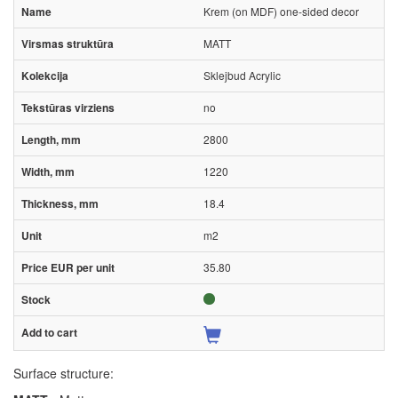
Krem (on MDF) one-sided decor
MATT
Sklejbud Acrylic
no
2800
1220
18.4
m2
35.80
Surface structure: