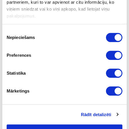
partneriem, kuri to var apvienot ar citu informāciju, ko
26%. Max discount 15% for rolls marked with "special price". 15%
viņiem sniedzat vai ko viņi apkopo, kad lietojat viņu
discount for full rolls.
pakalpojumus.
Piekrišanas
RELATED PRODUCTS
Nepieciešams
izvēle
Preferences
Board materials
Edge bandings
Laser Edge ABS edge
bandings
Statistika
10-R140590-23-1.2-PR
outgoing
Mārketings
R140590/7496
Krem Matt
Rādīt detalizēti
MATT
23