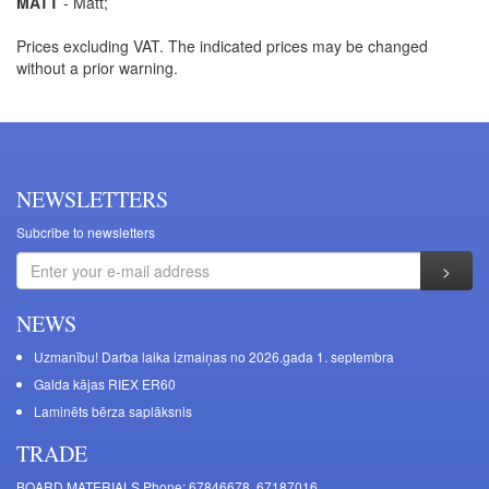
MATT
- Matt;
Prices excluding VAT. The indicated prices may be changed
without a prior warning.
NEWSLETTERS
Subcribe to newsletters
NEWS
Uzmanību! Darba laika izmaiņas no 2026.gada 1. septembra
Galda kājas RIEX ER60
Laminēts bērza saplāksnis
TRADE
BOARD MATERIALS Phone: 67846678, 67187016