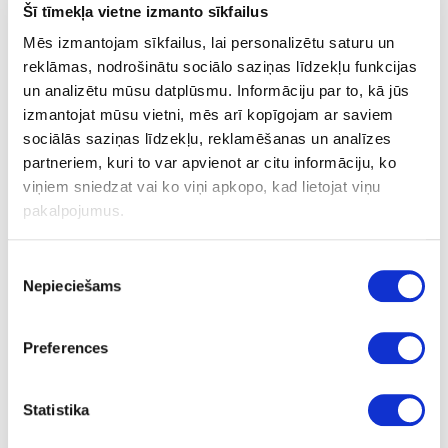
GLOSS
Šī tīmekļa vietne izmanto sīkfailus
Mēs izmantojam sīkfailus, lai personalizētu saturu un
no
reklāmas, nodrošinātu sociālo saziņas līdzekļu funkcijas
23
un analizētu mūsu datplūsmu. Informāciju par to, kā jūs
izmantojat mūsu vietni, mēs arī kopīgojam ar saviem
1
sociālās saziņas līdzekļu, reklamēšanas un analīzes
m
partneriem, kuri to var apvienot ar citu informāciju, ko
viņiem sniedzat vai ko viņi apkopo, kad lietojat viņu
1.80
pakalpojumus.
Piekrišanas
Nepieciešams
izvēle
Glue:
nav
- no;
Preferences
Surface structure:
GLOSS
- High gloss;
Statistika
Volume discounts: 1-3 rolls 15%, 4-6 rolls 20%, more than 10 rolls