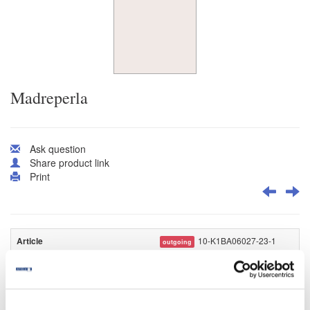
Madreperla
Ask question
Share product link
Print
10-K1BA06027-23-1
outgoing
K1BA06027/M027
Madreperla