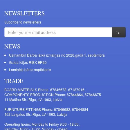
NEWSLETTERS
Subcribe to newsletters
NEWS
Uzmanību! Darba laika izmaiņas no 2026.gada 1. septembra
Galda kājas RIEX ER60
Laminēts bērza saplāksnis
TRADE
BOARD MATERIALS Phone: 67846678, 67187016
COMPONENTS PRODUCTION Phone: 67844864, 67846675
11 Mašīnu Str., Riga, LV-1063, Latvia
FURNITURE FITTINGS Phone: 67846682, 67844884
452 Latgales Str., Riga, LV-1063, Latvija
Operating hours: Monday to Friday 9:00 - 18:00,
Saturday 10:00 - 15:00, Sunday - closed.