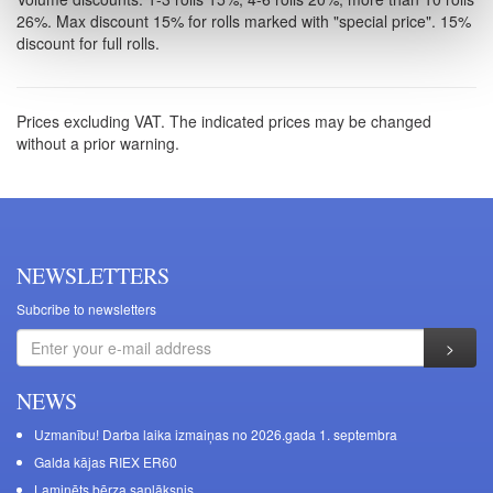
26%. Max discount 15% for rolls marked with "special price". 15%
discount for full rolls.
Prices excluding VAT. The indicated prices may be changed
without a prior warning.
NEWSLETTERS
Subcribe to newsletters
NEWS
Uzmanību! Darba laika izmaiņas no 2026.gada 1. septembra
Galda kājas RIEX ER60
Laminēts bērza saplāksnis