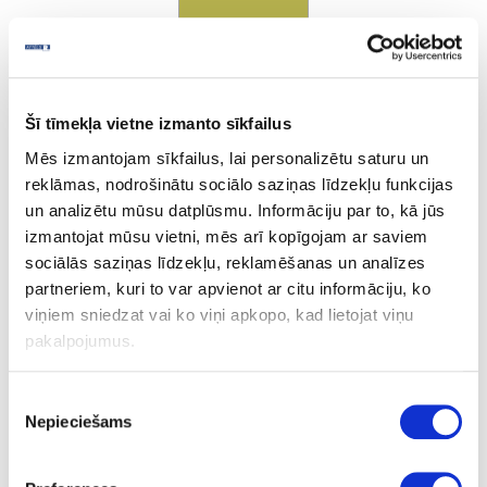
Šī tīmekļa vietne izmanto sīkfailus
Verde Olivia
Mēs izmantojam sīkfailus, lai personalizētu saturu un
reklāmas, nodrošinātu sociālo saziņas līdzekļu funkcijas
un analizētu mūsu datplūsmu. Informāciju par to, kā jūs
Ask question
izmantojat mūsu vietni, mēs arī kopīgojam ar saviem
Share product link
sociālās saziņas līdzekļu, reklamēšanas un analīzes
Print
partneriem, kuri to var apvienot ar citu informāciju, ko
viņiem sniedzat vai ko viņi apkopo, kad lietojat viņu
pakalpojumus.
10-K1BA06020-23-1
outgoing
Piekrišanas
K1BA06020/M020
Nepieciešams
izvēle
Verde Olivia