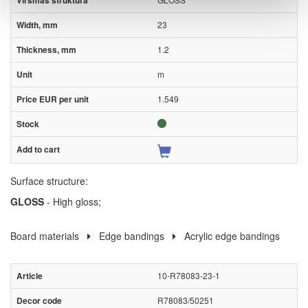
23
1.2
m
1.549
Surface structure:
GLOSS
- High gloss;
Board materials
Edge bandings
Acrylic edge bandings
10-R78083-23-1
R78083/50251