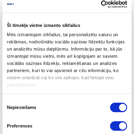
Board materials
Acrylic materials
Acrylic layers
Šī tīmekļa vietne izmanto sīkfailus
52-50251-0.95
Mēs izmantojam sīkfailus, lai personalizētu saturu un
50251
reklāmas, nodrošinātu sociālo saziņas līdzekļu funkcijas
un analizētu mūsu datplūsmu. Informāciju par to, kā jūs
R78083
izmantojat mūsu vietni, mēs arī kopīgojam ar saviem
White
sociālās saziņas līdzekļu, reklamēšanas un analīzes
partneriem, kuri to var apvienot ar citu informāciju, ko
GLOSS
viņiem sniedzat vai ko viņi apkopo, kad lietojat viņu
Sklejbud Acrylic
pakalpojumus.
no
Piekrišanas
2800
Nepieciešams
izvēle
1220
0.95
Preferences