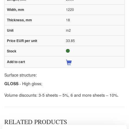
1220
18
m2
33.85
Surface structure:
GLOSS
- High gloss;
Volume discounts: 3-5 sheets – 5%, 6 and more sheets – 10%.
RELATED PRODUCTS