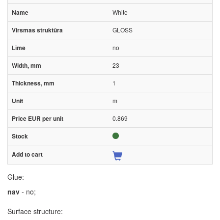
White
GLOSS
no
23
1
m
0.869
Glue:
nav
- no;
Surface structure: