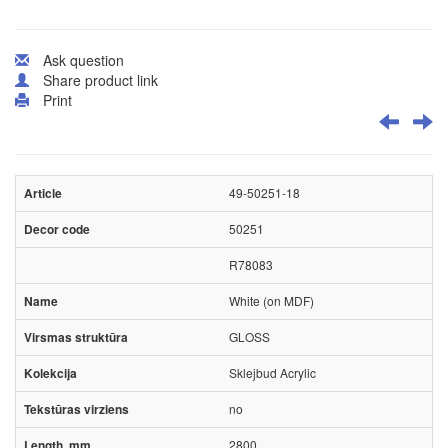
Ask question
Share product link
Print
49-50251-18
50251
R78083
White (on MDF)
GLOSS
Sklejbud Acrylic
no
2800