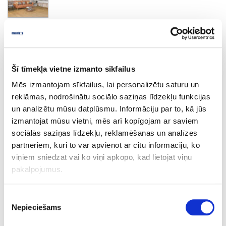
Crescendo
Šī tīmekļa vietne izmanto sīkfailus
Ask question
Share product link
Mēs izmantojam sīkfailus, lai personalizētu saturu un
Print
reklāmas, nodrošinātu sociālo saziņas līdzekļu funkcijas
un analizētu mūsu datplūsmu. Informāciju par to, kā jūs
izmantojat mūsu vietni, mēs arī kopīgojam ar saviem
sociālās saziņas līdzekļu, reklamēšanas un analīzes
44A-R081-5
upon order
partneriem, kuri to var apvienot ar citu informāciju, ko
R081
viņiem sniedzat vai ko viņi apkopo, kad lietojat viņu
pakalpojumus.
Crescendo
1210
Piekrišanas
Nepieciešams
izvēle
192