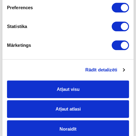
5
Preferences
m2
22.00
Statistika
Mārketings
44A-R081-6
upon order
R081
Rādīt detalizēti
Crescendo IXPE (with underlay)
Atļaut visu
1210
192
Atļaut atlasi
6
m2
Noraidīt
23.90