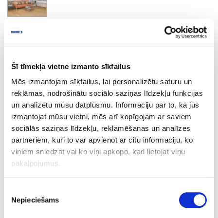
Crescendo
Šī tīmekļa vietne izmanto sīkfailus
Ask question
Share product link
Mēs izmantojam sīkfailus, lai personalizētu saturu un
Print
reklāmas, nodrošinātu sociālo saziņas līdzekļu funkcijas
un analizētu mūsu datplūsmu. Informāciju par to, kā jūs
izmantojat mūsu vietni, mēs arī kopīgojam ar saviem
sociālās saziņas līdzekļu, reklamēšanas un analīzes
44A-R081-5
upon order
partneriem, kuri to var apvienot ar citu informāciju, ko
R081
viņiem sniedzat vai ko viņi apkopo, kad lietojat viņu
pakalpojumus.
Crescendo
1210
Piekrišanas
Nepieciešams
izvēle
192