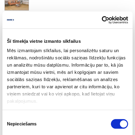
Crescendo
Šī tīmekļa vietne izmanto sīkfailus
Ask question
Share product link
Mēs izmantojam sīkfailus, lai personalizētu saturu un
Print
reklāmas, nodrošinātu sociālo saziņas līdzekļu funkcijas
un analizētu mūsu datplūsmu. Informāciju par to, kā jūs
izmantojat mūsu vietni, mēs arī kopīgojam ar saviem
sociālās saziņas līdzekļu, reklamēšanas un analīzes
44A-R081-5
upon order
partneriem, kuri to var apvienot ar citu informāciju, ko
R081
viņiem sniedzat vai ko viņi apkopo, kad lietojat viņu
pakalpojumus.
Crescendo
1210
Piekrišanas
Nepieciešams
izvēle
192