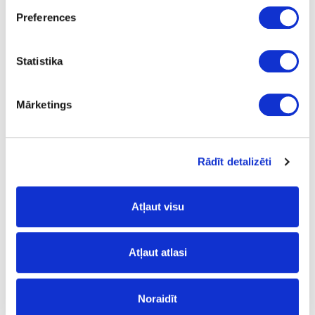
5
Preferences
m2
22.00
Statistika
Mārketings
44A-R081-6
upon order
R081
Rādīt detalizēti
Crescendo IXPE (with underlay)
Atļaut visu
1210
192
Atļaut atlasi
6
m2
Noraidīt
23.90