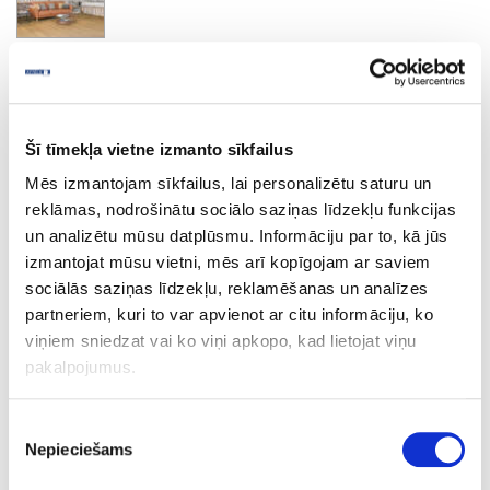
Crescendo
Šī tīmekļa vietne izmanto sīkfailus
Ask question
Share product link
Mēs izmantojam sīkfailus, lai personalizētu saturu un
Print
reklāmas, nodrošinātu sociālo saziņas līdzekļu funkcijas
un analizētu mūsu datplūsmu. Informāciju par to, kā jūs
izmantojat mūsu vietni, mēs arī kopīgojam ar saviem
sociālās saziņas līdzekļu, reklamēšanas un analīzes
44A-R081-5
upon order
partneriem, kuri to var apvienot ar citu informāciju, ko
R081
viņiem sniedzat vai ko viņi apkopo, kad lietojat viņu
pakalpojumus.
Crescendo
1210
Piekrišanas
Nepieciešams
izvēle
192