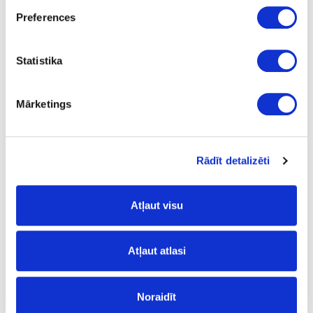
5
Preferences
m2
22.00
Statistika
Mārketings
44A-R081-6
upon order
R081
Rādīt detalizēti
Crescendo IXPE (with underlay)
Atļaut visu
1210
192
Atļaut atlasi
6
m2
Noraidīt
23.90