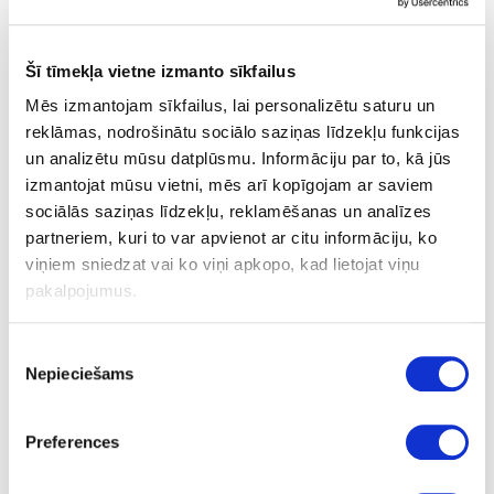
Šī tīmekļa vietne izmanto sīkfailus
RELATED PRODUCTS
Mēs izmantojam sīkfailus, lai personalizētu saturu un
reklāmas, nodrošinātu sociālo saziņas līdzekļu funkcijas
Board materials
High pressure laminates (HPL)
Duropal
un analizētu mūsu datplūsmu. Informāciju par to, kā jūs
izmantojat mūsu vietni, mēs arī kopīgojam ar saviem
sociālās saziņas līdzekļu, reklamēšanas un analīzes
08-R20031-RU-0.8
partneriem, kuri to var apvienot ar citu informāciju, ko
R20031
viņiem sniedzat vai ko viņi apkopo, kad lietojat viņu
pakalpojumus.
HD241158
Truffle Sonoma Oak
Piekrišanas
Nepieciešams
izvēle
RU
yes
Preferences
4100