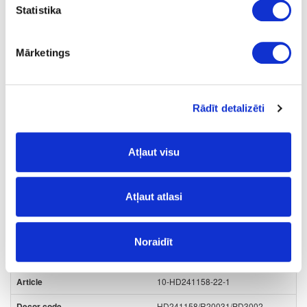
1300
Statistika
0.8
Mārketings
m2
10.66
Rādīt detalizēti
Atļaut visu
Surface structure:
RU
- Rustic Wood;
Atļaut atlasi
Board materials
Edge bandings
ABS edge bandings
Wood and fantasy decors
Noraidīt
10-HD241158-22-1
HD241158/R20031/PD3002