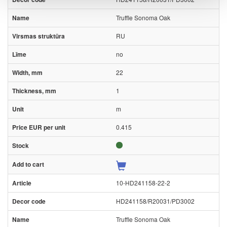
Truffle Sonoma Oak
RU
no
22
1
m
0.415
10-HD241158-22-2
HD241158/R20031/PD3002
Truffle Sonoma Oak