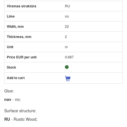
RU
no
22
2
m
0.687
Glue:
nav
- no;
Surface structure:
RU
- Rustic Wood;