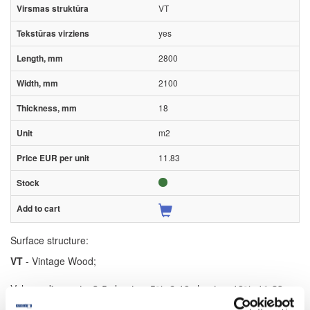
VT
yes
2800
2100
18
m2
11.83
Surface structure:
VT
- Vintage Wood;
Volume discounts: 3-5 sheets – 5%, 6-10 sheets – 10%, 11-29
sheets – 15%, 30 and more sheets – 20%.