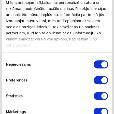
Mēs izmantojam sīkfailus, lai personalizētu saturu un
ir
reklāmas, nodrošinātu sociālo saziņas līdzekļu funkcijas
un analizētu mūsu datplūsmu. Informāciju par to, kā jūs
4100
izmantojat mūsu vietni, mēs arī kopīgojam ar saviem
600
sociālās saziņas līdzekļu, reklamēšanas un analīzes
partneriem, kuri to var apvienot ar citu informāciju, ko
38
viņiem sniedzat vai ko viņi apkopo, kad lietojat viņu
m
pakalpojumus.
28.58
Piekrišanas
Nepieciešams
izvēle
Preferences
Virsmas struktūra:
FG
- matēts;
Statistika
Noliekuma profils:
Q
- noliekuma rādiuss 3 mm;
Mārketings