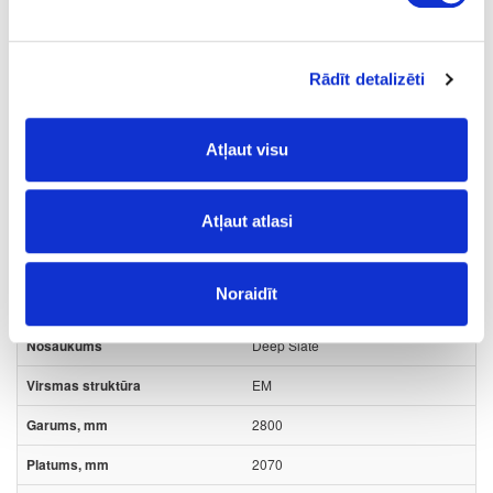
Rādīt detalizēti
SAISTĪTIE PRODUKTI
Atļaut visu
Plātņu materiāli
Exterior Compact HPL
Pfleiderer - XTerior
Compact
Atļaut atlasi
08-S64011-EM-8-EXT
pasūtījums
Noraidīt
S64011
Deep Slate
EM
2800
2070