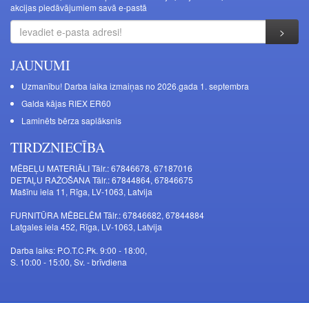
akcijas piedāvājumiem savā e-pastā
JAUNUMI
Uzmanību! Darba laika izmaiņas no 2026.gada 1. septembra
Galda kājas RIEX ER60
Laminēts bērza saplāksnis
TIRDZNIECĪBA
MĒBEĻU MATERIĀLI Tālr.: 67846678, 67187016
DETAĻU RAŽOŠANA Tālr.: 67844864, 67846675
Mašīnu iela 11, Rīga, LV-1063, Latvija
FURNITŪRA MĒBELĒM Tālr.: 67846682, 67844884
Latgales iela 452, Rīga, LV-1063, Latvija
Darba laiks: P.O.T.C.Pk. 9:00 - 18:00,
S. 10:00 - 15:00, Sv. - brīvdiena