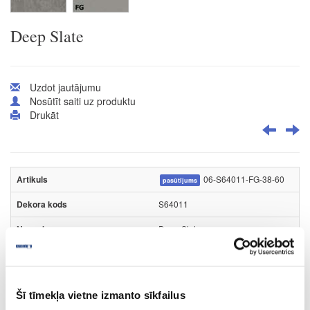
Deep Slate
Uzdot jautājumu
Nosūtīt saiti uz produktu
Drukāt
06-S64011-FG-38-60
pasūtījums
S64011
Deep Slate
FG
Q
Šī tīmekļa vietne izmanto sīkfailus
1