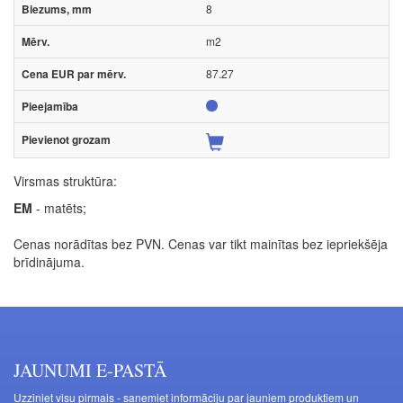
8
m2
87.27
Virsmas struktūra:
EM
- matēts;
Cenas norādītas bez PVN. Cenas var tikt mainītas bez iepriekšēja
brīdinājuma.
JAUNUMI E-PASTĀ
Uzziniet visu pirmais - saņemiet informāciju par jauniem produktiem un