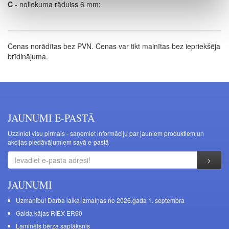
C
- noliekuma rāduiss 6 mm;
Cenas norādītas bez PVN. Cenas var tikt mainītas bez iepriekšēja
brīdinājuma.
JAUNUMI E-PASTĀ
Uzziniet visu pirmais - saņemiet informāciju par jauniem produktiem un
akcijas piedāvājumiem savā e-pastā
JAUNUMI
Uzmanību! Darba laika izmaiņas no 2026.gada 1. septembra
Galda kājas RIEX ER60
Laminēts bērza saplāksnis