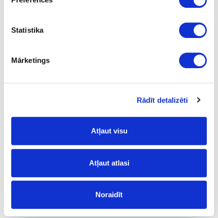
1
ir
Statistika
4100
Mārketings
600
38
m
Rādīt detalizēti
17.21
Atļaut visu
Atļaut atlasi
Virsmas struktūra:
FG
- matēts;
Noraidīt
Noliekuma profils: