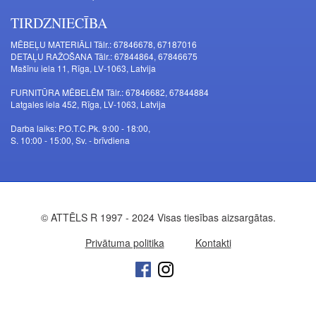
TIRDZNIECĪBA
MĒBEĻU MATERIĀLI Tālr.: 67846678, 67187016
DETAĻU RAŽOŠANA Tālr.: 67844864, 67846675
Mašīnu iela 11, Rīga, LV-1063, Latvija
FURNITŪRA MĒBELĒM Tālr.: 67846682, 67844884
Latgales iela 452, Rīga, LV-1063, Latvija
Darba laiks: P.O.T.C.Pk. 9:00 - 18:00,
S. 10:00 - 15:00, Sv. - brīvdiena
© ATTĒLS R 1997 - 2024 Visas tiesības aizsargātas.
Privātuma politika
Kontakti