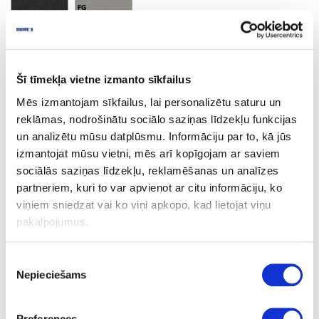
Roma Marble
Minimālais pasūtījuma apjoms un pasūtīšanas solis 2 loksnes
Šī tīmekļa vietne izmanto sīkfailus
Mēs izmantojam sīkfailus, lai personalizētu saturu un
Uzdot jautājumu
reklāmas, nodrošinātu sociālo saziņas līdzekļu funkcijas
Nosūtīt saiti uz produktu
un analizētu mūsu datplūsmu. Informāciju par to, kā jūs
Drukāt
izmantojat mūsu vietni, mēs arī kopīgojam ar saviem
sociālās saziņas līdzekļu, reklamēšanas un analīzes
partneriem, kuri to var apvienot ar citu informāciju, ko
viņiem sniedzat vai ko viņi apkopo, kad lietojat viņu
06-S63014-FG-38-60
pasūtījums
pakalpojumus.
S63014
Roma Marble
Piekrišanas
Nepieciešams
izvēle
FG
C
Preferences