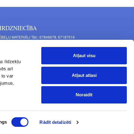
IRDZNIECĪBA
BEĻU MATERIĀLI Tālr.: 67846678, 67187016
TAĻU RAŽOŠANA Tālr.: 67844864, 67846675
šīnu iela 11, Rīga, LV-1063, Latvija
Atļaut visu
RNITŪRA MĒBELĒM Tālr.: 67846682, 67844884
s līdzekļu
tgales iela 452, Rīga, LV-1063, Latvija
mēs arī
rba laiks: P.O.T.C.Pk. 9:00 - 18:00,
Atļaut atlasi
 to var
 10:00 - 15:00, Sv. - brīvdiena
pojumus.
Noraidīt
ngs
Rādīt detalizēti