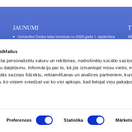
JAUNUMI
T
Uzmanību! Darba laika izmaiņas no 2026.gada 1. septembra
MĒ
DE
Galda kājas RIEX ER60
Ma
Laminēts bērza saplāksnis
sīkfailus
FU
lai personalizētu saturu un reklāmas, nodrošinātu sociālo saziņa
La
u datplūsmu. Informāciju par to, kā jūs izmantojat mūsu vietni, 
Da
ās saziņas līdzekļu, reklamēšanas un analīzes partneriem, kuri
S.
u, ko viņiem sniedzat vai ko viņi apkopo, kad lietojat viņu pakal
Privātuma politika
Kontakti
Preferences
Statistika
Mārketi