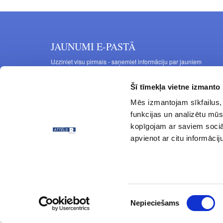
JAUNUMI E-PASTĀ
Uzziniet visu pirmais - saņemiet informāciju par jauniem
produktiem un akcijas piedāvājumiem savā e-pastā
Šī tīmekļa vietne izmanto 
Mēs izmantojam sīkfailus, 
funkcijas un analizētu mūs
kopīgojam ar saviem sociāl
apvienot ar citu informācij
© ATTĒLS R 1997 - 2024 Visas tiesības aizsargātas.
Piekrišanas
Nepieciešams
izvēle