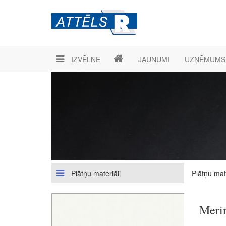
IZVĒLNE
JAUNUMI
UZŅĒMUMS
Plātņu materiāli
Plātņu mate
Meri