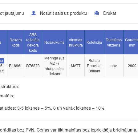
ot jautājumu
Nosūtīt saiti uz produktu
Drukāt
ABS
Dekora
ražotāja
Virsmas
Tekstūras
Garums
s
Nosaukums
Kolekcija
kods
dekora
struktūra
virziens
mm
kods
Meringa (uz
Rehau
ms
MDF)
6L-
R1896L
R76873
MATT
Rauvisio
nav
2800
vienpusējs
8.5
Briliant
dekors
struktūra:
matēts;
tlaides: 3-5 loksnes – 5%, 6 un vairāk loksnes – 10%.
rādītas bez PVN. Cenas var tikt mainītas bez iepriekšēja brīdinājuma.