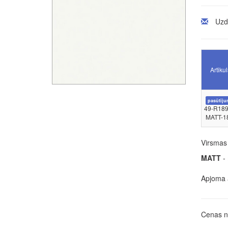
Uzd
Artikul
pasūtīju
49-R189
MATT-1
Virsmas 
MATT
- 
Apjoma a
Cenas no