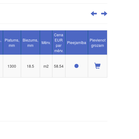
Cena
,
Platums,
Biezums,
EUR
Pievienot
Mērv.
Pieejamība
mm
mm
par
grozam
mērv.
1300
18.5
m2
58.54