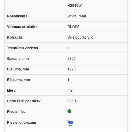
R2849W
White Pearl
GLOSS
Sklejbud Acrylic
ir
2800
1220
1
m2
29.91