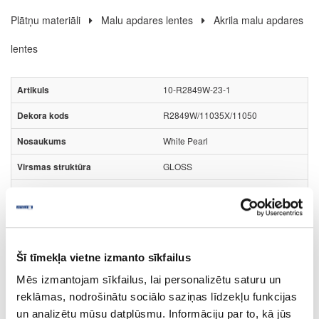
Plātņu materiāli
Malu apdares lentes
Akrila malu apdares
lentes
10-R2849W-23-1
R2849W/11035X/11050
White Pearl
GLOSS
nav
23
1
Šī tīmekļa vietne izmanto sīkfailus
m
Mēs izmantojam sīkfailus, lai personalizētu saturu un
0.919
reklāmas, nodrošinātu sociālo saziņas līdzekļu funkcijas
un analizētu mūsu datplūsmu. Informāciju par to, kā jūs