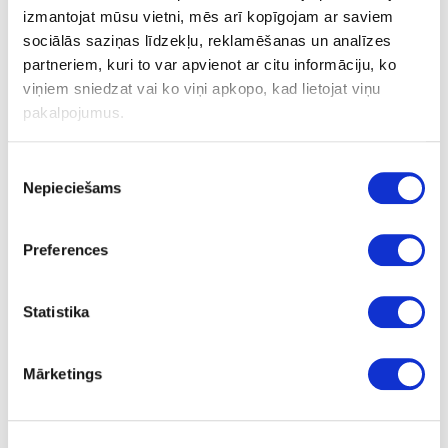
izmantojat mūsu vietni, mēs arī kopīgojam ar saviem
sociālās saziņas līdzekļu, reklamēšanas un analīzes
partneriem, kuri to var apvienot ar citu informāciju, ko
Līme:
viņiem sniedzat vai ko viņi apkopo, kad lietojat viņu
pakalpojumus.
nav
- nav;
Virsmas struktūra:
Piekrišanas
GLOSS
- glancēts;
Nepieciešams
izvēle
Plātņu materiāli
Malu apdares lentes
Laser Edge ABS
Preferences
malu apdares lentes
Statistika
10-R2849W-23-1.2-PRO
R2849W/11035X/11050
Mārketings
White Pearl
GLOSS