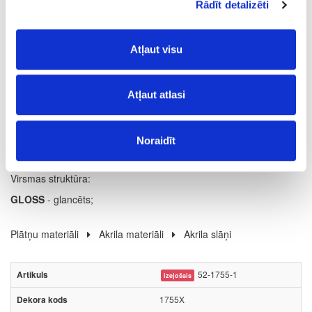
Rādīt detalizēti
23
1.2
Atļaut visu
m
Atļaut atlasi
1.724
Noraidīt
Virsmas struktūra:
GLOSS
- glancēts;
Plātņu materiāli
Akrila materiāli
Akrila slāņi
52-1755-1
izejošais
1755X