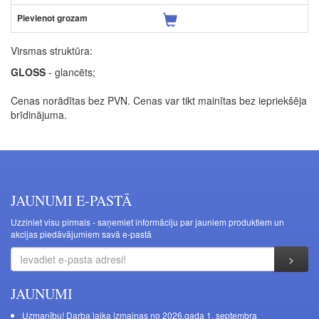
Virsmas struktūra:
GLOSS
- glancēts;
Cenas norādītas bez PVN. Cenas var tikt mainītas bez iepriekšēja
brīdinājuma.
JAUNUMI E-PASTĀ
Uzziniet visu pirmais - saņemiet informāciju par jauniem produktiem un
akcijas piedāvājumiem savā e-pastā
JAUNUMI
Uzmanību! Darba laika izmaiņas no 2026.gada 1. septembra