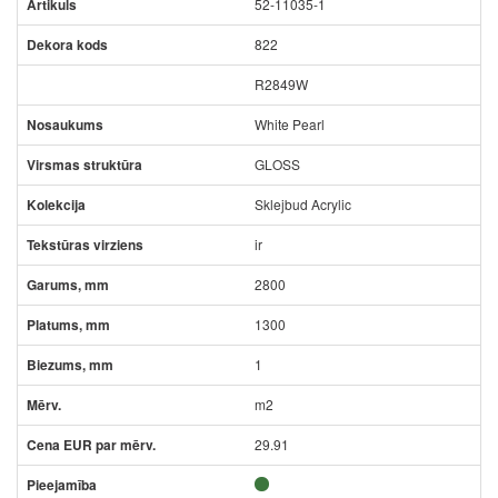
52-11035-1
822
R2849W
White Pearl
GLOSS
Sklejbud Acrylic
ir
2800
1300
1
m2
29.91