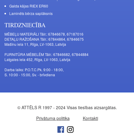
Galda kājas RIEX ER60
Laminēts bērza saplāksnis
TIRDZNIECĪBA
MĒBEĻU MATERIĀLI Tālr.: 67846678, 67187016
DETAĻU RAŽOŠANA Tālr.: 67844864, 67846675
Mašīnu iela 11, Rīga, LV-1063, Latvija
FURNITŪRA MĒBELĒM Tālr.: 67846682, 67844884
Latgales iela 452, Rīga, LV-1063, Latvija
Darba laiks: P.O.T.C.Pk. 9:00 - 18:00,
S. 10:00 - 15:00, Sv. - brīvdiena
© ATTĒLS R 1997 - 2024 Visas tiesības aizsargātas.
Privātuma politika
Kontakti