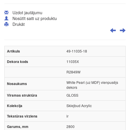
Uzdot jautājumu
Nosūtīt saiti uz produktu
Drukāt
49-11035-18
11035X
R2849W
White Pearl (uz MDF) vienpusējs
dekors
GLOSS
Sklejbud Acrylic
ir
2800