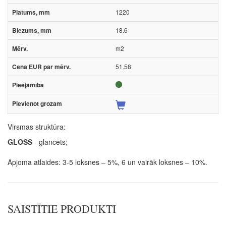
1220
18.6
m2
51.58
Virsmas struktūra:
GLOSS
- glancēts;
Apjoma atlaides: 3-5 loksnes – 5%, 6 un vairāk loksnes – 10%.
SAISTĪTIE PRODUKTI