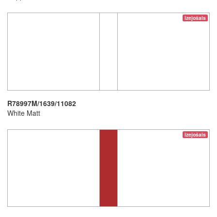
izejošais
R78997M/1639/11082
White Matt
izejošais