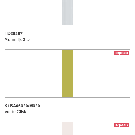
HD29297
Alumīnijs 3 D
izejošais
K1BA06020/M020
Verde Olivia
izejošais