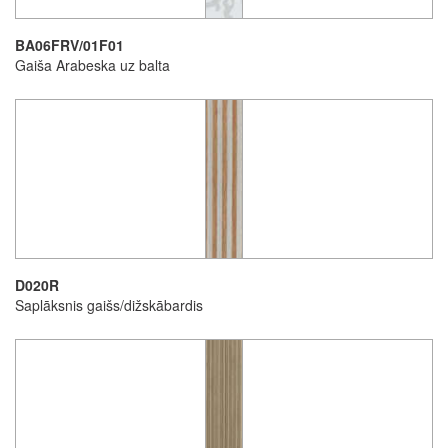
BA06FRV/01F01
Gaiša Arabeska uz balta
D020R
Saplāksnis gaišs/dižskābardis