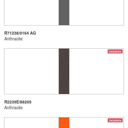
R71238/0164 AG
Anthracite
izejošais
R2239E/88205
Anthracite
izejošais