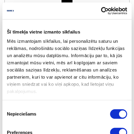
Šī tīmekļa vietne izmanto sīkfailus
R76490/56206
Mēs izmantojam sīkfailus, lai personalizētu saturu un
Black
reklāmas, nodrošinātu sociālo saziņas līdzekļu funkcijas
un analizētu mūsu datplūsmu. Informāciju par to, kā jūs
izmantojat mūsu vietni, mēs arī kopīgojam ar saviem
sociālās saziņas līdzekļu, reklamēšanas un analīzes
partneriem, kuri to var apvienot ar citu informāciju, ko
viņiem sniedzat vai ko viņi apkopo, kad lietojat viņu
pakalpojumus.
Piekrišanas
R140554/2103L
Nepieciešams
izvēle
Grafite
Preferences