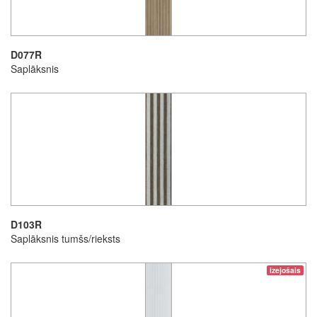
D077R
Saplāksnis
D103R
Saplāksnis tumšs/rieksts
izejošais