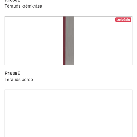
Tērauds krēmkrāsa
izejošais
R1639E
Tērauds bordo