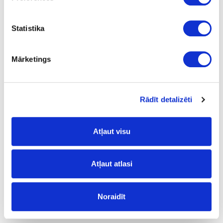
Statistika
Mārketings
R2229W/1899L
Bigio Metallic
Rādīt detalizēti
Atļaut visu
Atļaut atlasi
Noraidīt
R77087/F0564
Almond Ultra Matt