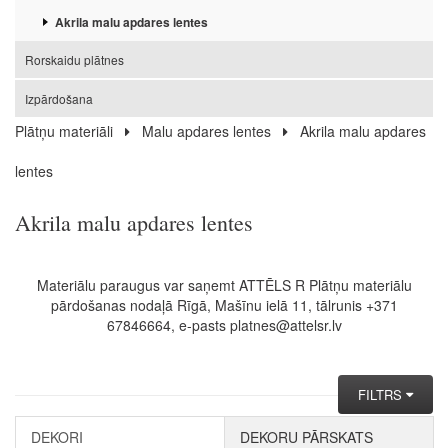
Akrila malu apdares lentes
Rorskaidu plātnes
Izpārdošana
Plātņu materiāli
Malu apdares lentes
Akrila malu apdares
lentes
Akrila malu apdares lentes
Materiālu paraugus var saņemt ATTĒLS R Plātņu materiālu
pārdošanas nodaļā Rīgā, Mašīnu ielā 11, tālrunis +371
67846664, e-pasts platnes@attelsr.lv
FILTRS
DEKORI
DEKORU PĀRSKATS