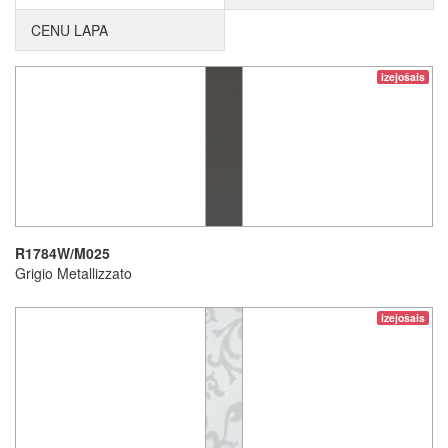
CENU LAPA
izejošais
R1784W/M025
Grigio Metallizzato
izejošais