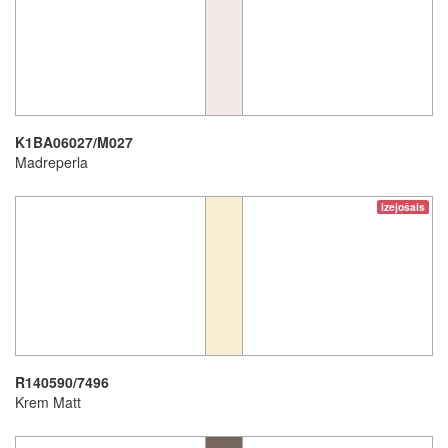
K1BA06027/M027
Madreperla
izejošais
R140590/7496
Krem Matt