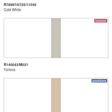
R78997/6725/11049
Cold White
izejošais
R140043/M021
Tortora
pasūtījums