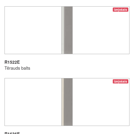
izejošais
R1522E
Tērauds balts
izejošais
R1636E