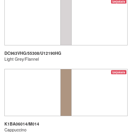
izejošais
DC963VHG/55308/U12190HG
Light Grey/Flannel
izejošais
K1BA06014/M014
Cappuccino