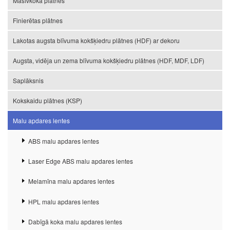
Masīvkoka plātnes
Finierētas plātnes
Lakotas augsta blīvuma kokšķiedru plātnes (HDF) ar dekoru
Augsta, vidēja un zema blīvuma kokšķiedru plātnes (HDF, MDF, LDF)
Saplāksnis
Kokskaidu plātnes (KSP)
Malu apdares lentes
ABS malu apdares lentes
Laser Edge ABS malu apdares lentes
Melamīna malu apdares lentes
HPL malu apdares lentes
Dabīgā koka malu apdares lentes