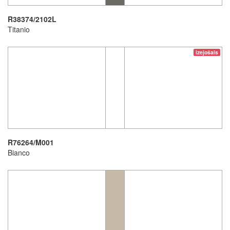
R38374/2102L
Titanio
izejošais
R76264/M001
Bianco