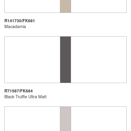
R141730/FK681
Macadamia
R71587/FK684
Black Truffle Ultra Matt