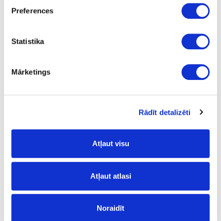
Preferences
GLOSS
nav
Statistika
23
1.3
Mārketings
m
0.90
Rādīt detalizēti
Atļaut visu
Līme:
Atļaut atlasi
nav
- nav;
Virsmas struktūra:
Noraidīt
GLOSS
- glancēts;