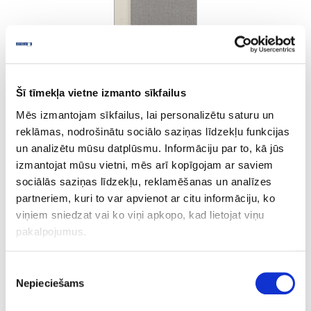
Šī tīmekļa vietne izmanto sīkfailus
Tērauds krēmkrāsa
Mēs izmantojam sīkfailus, lai personalizētu saturu un
reklāmas, nodrošinātu sociālo saziņas līdzekļu funkcijas
un analizētu mūsu datplūsmu. Informāciju par to, kā jūs
Uzdot jautājumu
izmantojat mūsu vietni, mēs arī kopīgojam ar saviem
Nosūtīt saiti uz produktu
sociālās saziņas līdzekļu, reklamēšanas un analīzes
Drukāt
partneriem, kuri to var apvienot ar citu informāciju, ko
viņiem sniedzat vai ko viņi apkopo, kad lietojat viņu
pakalpojumus.
10-R1636E-23-1.3-10
izejošais
Piekrišanas
R1636E
Nepieciešams
izvēle
Tērauds krēmkrāsa