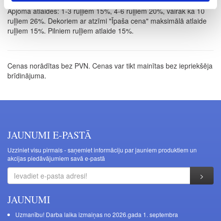
Apjoma atlaides: 1-3 ruļļiem 15%, 4-6 ruļļiem 20%, vairāk kā 10
ruļļiem 26%. Dekoriem ar atzīmi "Īpaša cena" maksimālā atlaide
ruļļiem 15%. Pilniem ruļļiem atlaide 15%.
Cenas norādītas bez PVN. Cenas var tikt mainītas bez iepriekšēja
brīdinājuma.
JAUNUMI E-PASTĀ
Uzziniet visu pirmais - saņemiet informāciju par jauniem produktiem un
akcijas piedāvājumiem savā e-pastā
JAUNUMI
Uzmanību! Darba laika izmaiņas no 2026.gada 1. septembra