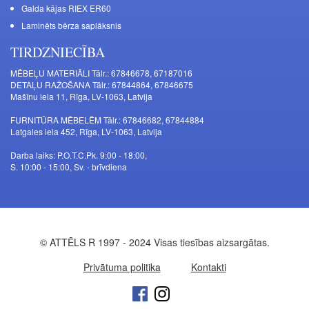
Galda kājas RIEX ER60
Laminēts bērza saplāksnis
TIRDZNIECĪBA
MĒBEĻU MATERIĀLI Tālr.: 67846678, 67187016
DETAĻU RAŽOŠANA Tālr.: 67844864, 67846675
Mašīnu iela 11, Rīga, LV-1063, Latvija
FURNITŪRA MĒBELĒM Tālr.: 67846682, 67844884
Latgales iela 452, Rīga, LV-1063, Latvija
Darba laiks: P.O.T.C.Pk. 9:00 - 18:00,
S. 10:00 - 15:00, Sv. - brīvdiena
© ATTĒLS R 1997 - 2024 Visas tiesības aizsargātas.
Privātuma politika
Kontakti