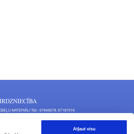
IRDZNIECĪBA
BEĻU MATERIĀLI Tālr.: 67846678, 67187016
TAĻU RAŽOŠANA Tālr.: 67844864, 67846675
šīnu iela 11, Rīga, LV-1063, Latvija
Atļaut visu
RNITŪRA MĒBELĒM Tālr.: 67846682, 67844884