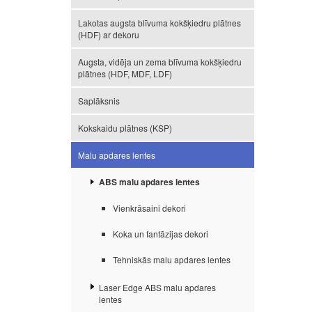
Lakotas augsta blīvuma kokšķiedru plātnes
(HDF) ar dekoru
Augsta, vidēja un zema blīvuma kokšķiedru
plātnes (HDF, MDF, LDF)
Saplāksnis
Kokskaidu plātnes (KSP)
Malu apdares lentes
ABS malu apdares lentes
Vienkrāsaini dekori
Koka un fantāzijas dekori
Tehniskās malu apdares lentes
Laser Edge ABS malu apdares
lentes