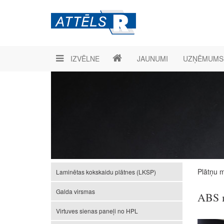
IZVĒLNE
JAUNUMI
UZŅĒMUMS
Plātņu m
Laminētas kokskaidu plātnes (LKSP)
Galda virsmas
ABS m
Virtuves sienas paneļi no HPL