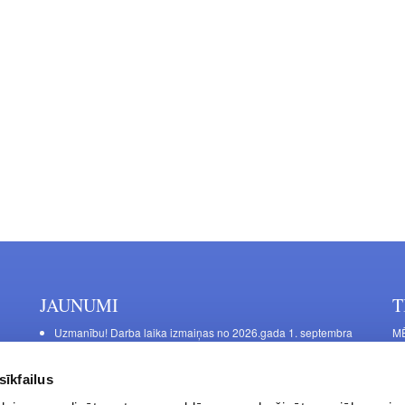
JAUNUMI
T
Uzmanību! Darba laika izmaiņas no 2026.gada 1. septembra
MĒ
DE
Galda kājas RIEX ER60
Ma
Laminēts bērza saplāksnis
sīkfailus
FU