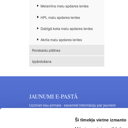
Melamīna malu apdares lentes
HPL malu apdares lentes
Dabīgā koka malu apdares lentes
Akrila malu apdares lentes
Rorskaidu plātnes
Izpārdošana
JAUNUMI E-PASTĀ
Uzziniet visu pirmais - saņemiet informāciju par jauniem
produktiem un akcijas piedāvājumiem savā e-pastā
Šī tīmekļa vietne izmanto 