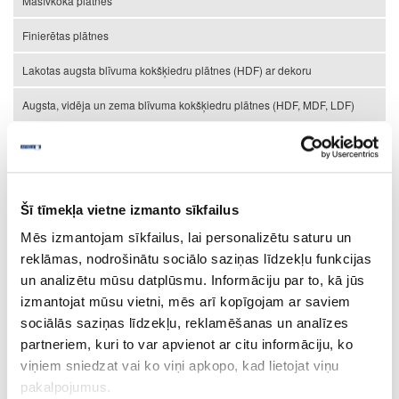
Masīvkoka plātnes
Finierētas plātnes
Lakotas augsta blīvuma kokšķiedru plātnes (HDF) ar dekoru
Augsta, vidēja un zema blīvuma kokšķiedru plātnes (HDF, MDF, LDF)
Saplāksnis
Kokskaidu plātnes (KSP)
Malu apdares lentes
Šī tīmekļa vietne izmanto sīkfailus
Mēs izmantojam sīkfailus, lai personalizētu saturu un
ABS malu apdares lentes
reklāmas, nodrošinātu sociālo saziņas līdzekļu funkcijas
Vienkrāsaini dekori
un analizētu mūsu datplūsmu. Informāciju par to, kā jūs
izmantojat mūsu vietni, mēs arī kopīgojam ar saviem
Koka un fantāzijas dekori
sociālās saziņas līdzekļu, reklamēšanas un analīzes
Tehniskās malu apdares lentes
partneriem, kuri to var apvienot ar citu informāciju, ko
viņiem sniedzat vai ko viņi apkopo, kad lietojat viņu
Laser Edge ABS malu apdares lentes
pakalpojumus.