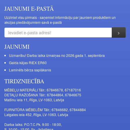
JAUNUMI E-PASTĀ
Uzziniet visu pirmais - saņemiet informāciju par jauniem produktiem un
akcijas piedāvājumiem savā e-pastā
JAUNUMI
Uzmanību! Darba laika izmaiņas no 2026.gada 1. septembra
Galda kājas RIEX ER60
Laminēts bērza saplāksnis
TIRDZNIECĪBA
MĒBEĻU MATERIĀLI Tālr.: 67846678, 67187016
DETAĻU RAŽOŠANA Tālr.: 67844864, 67846675
Mašīnu iela 11, Rīga, LV-1063, Latvija
FURNITŪRA MĒBELĒM Tālr.: 67846682, 67844884
Latgales iela 452, Rīga, LV-1063, Latvija
Darba laiks: P.O.T.C.Pk. 9:00 - 18:00,
S. 10:00 - 15:00, Sv. - brīvdiena