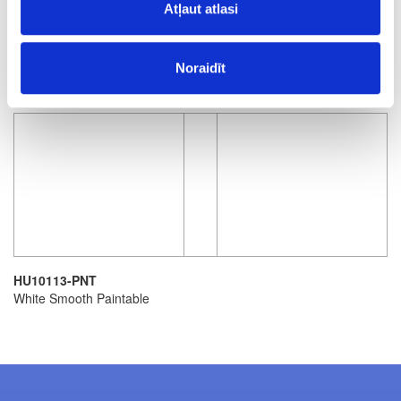
Atļaut atlasi
DEKORI
DEKORU PĀRSKATS
Noraidīt
CENU LAPA
HU10113-PNT
White Smooth Paintable