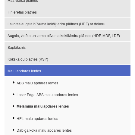
Masīvkoka plātnes
Finierētas plātnes
Lakotas augsta blīvuma kokšķiedru plātnes (HDF) ar dekoru
Augsta, vidēja un zema blīvuma kokšķiedru plātnes (HDF, MDF, LDF)
Saplāksnis
Kokskaidu plātnes (KSP)
Malu apdares lentes
ABS malu apdares lentes
Laser Edge ABS malu apdares lentes
Melamīna malu apdares lentes
HPL malu apdares lentes
Dabīgā koka malu apdares lentes