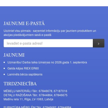
JAUNUMI E-PASTĀ
Uzziniet visu pirmais - saņemiet informāciju par jauniem produktiem un
akcijas piedāvājumiem savā e-pastā
JAUNUMI
Uzmanību! Darba laika izmaiņas no 2026.gada 1. septembra
Galda kājas RIEX ER60
Laminēts bērza saplāksnis
TIRDZNIECĪBA
MĒBEĻU MATERIĀLI Tālr.: 67846678, 67187016
DETAĻU RAŽOŠANA Tālr.: 67844864, 67846675
Mašīnu iela 11, Rīga, LV-1063, Latvija
FURNITŪRA MĒBELĒM Tālr.: 67846682, 67844884