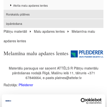
Akrila malu apdares lentes
Rorskaidu plātnes
Izpārdošana
Plātņu materiāli
Malu apdares lentes
Melamīna malu
apdares lentes
Melamīna malu apdares lentes
Materiālu paraugus var saņemt ATTĒLS R Plātņu materiālu
pārdošanas nodaļā Rīgā, Mašīnu ielā 11, tālrunis +371
67846664, e-pasts platnes@attelsr.lv
Ražotājs:
Pfleiderer
FILTRS