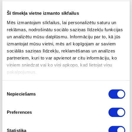
DEKORI
DEKORU PĀRSKATS
Šī tīmekļa vietne izmanto sīkfailus
CENU LAPA
Mēs izmantojam sīkfailus, lai personalizētu saturu un
reklāmas, nodrošinātu sociālo saziņas līdzekļu funkcijas
un analizētu mūsu datplūsmu. Informāciju par to, kā jūs
izmantojat mūsu vietni, mēs arī kopīgojam ar saviem
sociālās saziņas līdzekļu, reklamēšanas un analīzes
partneriem, kuri to var apvienot ar citu informāciju, ko
viņiem sniedzat vai ko viņi apkopo, kad lietojat viņu
pakalpojumus.
HU30140
Piekrišanas
Balta, krāsošanai
Nepieciešams
izvēle
Preferences
Statistika