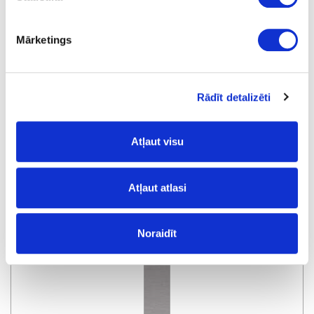
Mārketings
AP1105/HU30113/B6459
White
Rādīt detalizēti
Atļaut visu
Atļaut atlasi
AP2199/HU39015/U12000
Noraidīt
Volcanic Black