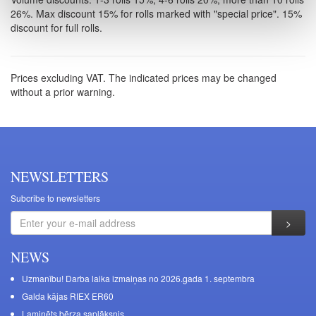
26%. Max discount 15% for rolls marked with "special price". 15%
discount for full rolls.
Prices excluding VAT. The indicated prices may be changed
without a prior warning.
NEWSLETTERS
Subcribe to newsletters
NEWS
Uzmanību! Darba laika izmaiņas no 2026.gada 1. septembra
Galda kājas RIEX ER60
Laminēts bērza saplāksnis