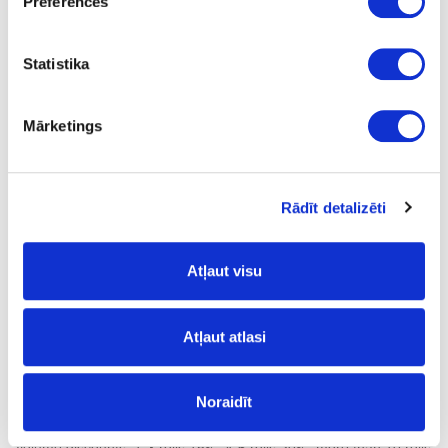
Preferences
GLOSS
no
Statistika
23
1.3
Mārketings
m
0.90
Rādīt detalizēti
Atļaut visu
Glue:
nav
- no;
Atļaut atlasi
Surface structure:
Noraidīt
GLOSS
- High gloss;
Volume discounts: 1-3 rolls 15%, 4-6 rolls 20%, more than 10 rolls