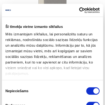
Šī tīmekļa vietne izmanto sīkfailus
Cream Steel
Mēs izmantojam sīkfailus, lai personalizētu saturu un
reklāmas, nodrošinātu sociālo saziņas līdzekļu funkcijas
un analizētu mūsu datplūsmu. Informāciju par to, kā jūs
Ask question
izmantojat mūsu vietni, mēs arī kopīgojam ar saviem
Share product link
sociālās saziņas līdzekļu, reklamēšanas un analīzes
Print
partneriem, kuri to var apvienot ar citu informāciju, ko
viņiem sniedzat vai ko viņi apkopo, kad lietojat viņu
pakalpojumus.
10-R1636E-23-1.3-10
outgoing
Piekrišanas
R1636E
Nepieciešams
izvēle
Cream Steel