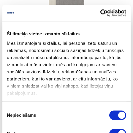
Šī tīmekļa vietne izmanto sīkfailus
Cream Steel
Mēs izmantojam sīkfailus, lai personalizētu saturu un
reklāmas, nodrošinātu sociālo saziņas līdzekļu funkcijas
un analizētu mūsu datplūsmu. Informāciju par to, kā jūs
Ask question
izmantojat mūsu vietni, mēs arī kopīgojam ar saviem
Share product link
sociālās saziņas līdzekļu, reklamēšanas un analīzes
Print
partneriem, kuri to var apvienot ar citu informāciju, ko
viņiem sniedzat vai ko viņi apkopo, kad lietojat viņu
pakalpojumus.
10-R1636E-23-1.3-10
outgoing
Piekrišanas
R1636E
Nepieciešams
izvēle
Cream Steel