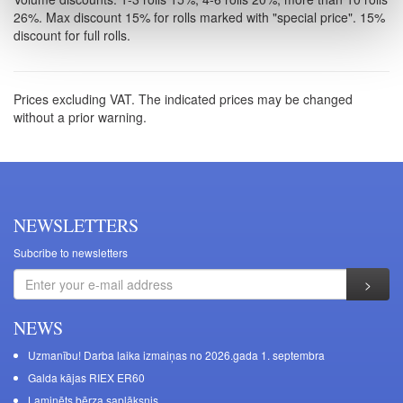
26%. Max discount 15% for rolls marked with "special price". 15%
discount for full rolls.
Prices excluding VAT. The indicated prices may be changed
without a prior warning.
NEWSLETTERS
Subcribe to newsletters
NEWS
Uzmanību! Darba laika izmaiņas no 2026.gada 1. septembra
Galda kājas RIEX ER60
Laminēts bērza saplāksnis