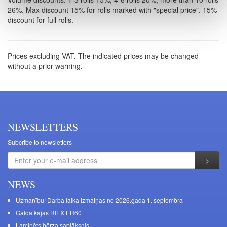
26%. Max discount 15% for rolls marked with "special price". 15%
discount for full rolls.
Prices excluding VAT. The indicated prices may be changed
without a prior warning.
NEWSLETTERS
Subcribe to newsletters
NEWS
Uzmanību! Darba laika izmaiņas no 2026.gada 1. septembra
Galda kājas RIEX ER60
Laminēts bērza saplāksnis