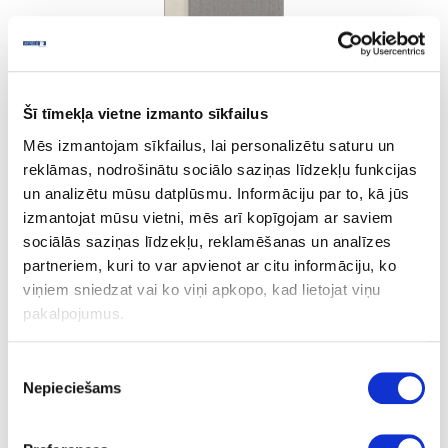
Šī tīmekļa vietne izmanto sīkfailus
Cream Steel
Mēs izmantojam sīkfailus, lai personalizētu saturu un
reklāmas, nodrošinātu sociālo saziņas līdzekļu funkcijas
un analizētu mūsu datplūsmu. Informāciju par to, kā jūs
Ask question
izmantojat mūsu vietni, mēs arī kopīgojam ar saviem
Share product link
sociālās saziņas līdzekļu, reklamēšanas un analīzes
Print
partneriem, kuri to var apvienot ar citu informāciju, ko
viņiem sniedzat vai ko viņi apkopo, kad lietojat viņu
pakalpojumus.
10-R1636E-23-1.3-10
outgoing
Piekrišanas
R1636E
Nepieciešams
izvēle
Cream Steel