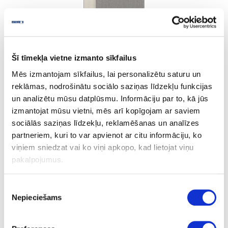
Šī tīmekļa vietne izmanto sīkfailus
Cream Steel
Mēs izmantojam sīkfailus, lai personalizētu saturu un
reklāmas, nodrošinātu sociālo saziņas līdzekļu funkcijas
un analizētu mūsu datplūsmu. Informāciju par to, kā jūs
Ask question
izmantojat mūsu vietni, mēs arī kopīgojam ar saviem
Share product link
sociālās saziņas līdzekļu, reklamēšanas un analīzes
Print
partneriem, kuri to var apvienot ar citu informāciju, ko
viņiem sniedzat vai ko viņi apkopo, kad lietojat viņu
pakalpojumus.
10-R1636E-23-1.3-10
outgoing
Piekrišanas
R1636E
Nepieciešams
izvēle
Cream Steel