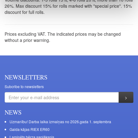
26%. Max discount 15% for rolls marked with "special price". 15%
discount for full rolls.
Prices excluding VAT. The indicated prices may be changed
without a prior warning.
NEWSLETTERS
Subcribe to newsletters
NEWS
Uzmanību! Darba laika izmaiņas no 2026.gada 1. septembra
Galda kājas RIEX ER60
Laminēts bērza saplāksnis