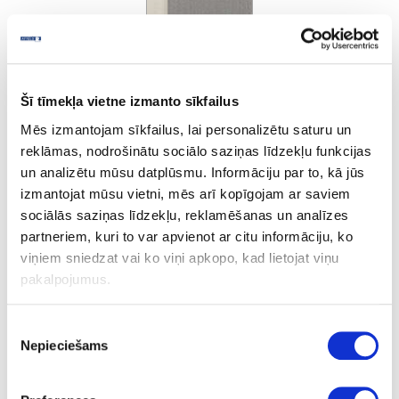
Šī tīmekļa vietne izmanto sīkfailus
Cream Steel
Mēs izmantojam sīkfailus, lai personalizētu saturu un
reklāmas, nodrošinātu sociālo saziņas līdzekļu funkcijas
un analizētu mūsu datplūsmu. Informāciju par to, kā jūs
Ask question
izmantojat mūsu vietni, mēs arī kopīgojam ar saviem
Share product link
sociālās saziņas līdzekļu, reklamēšanas un analīzes
Print
partneriem, kuri to var apvienot ar citu informāciju, ko
viņiem sniedzat vai ko viņi apkopo, kad lietojat viņu
pakalpojumus.
10-R1636E-23-1.3-10
outgoing
Piekrišanas
R1636E
Nepieciešams
izvēle
Cream Steel