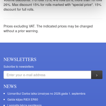
26%. Max discount 15% for rolls marked with "special price". 15%
discount for full rolls.
Prices excluding VAT. The indicated prices may be changed
without a prior warning.
NEWSLETTERS
Subcribe to newsletters
NEWS
Uzmanību! Darba laika izmaiņas no 2026.gada 1. septembra
Galda kājas RIEX ER60
Laminēts bērza saplāksnis