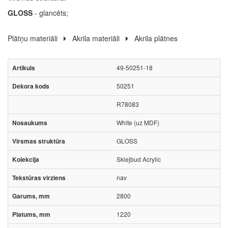
GLOSS
- glancēts;
Plātņu materiāli
Akrila materiāli
Akrila plātnes
49-50251-18
50251
R78083
White (uz MDF)
GLOSS
Sklejbud Acrylic
nav
2800
1220