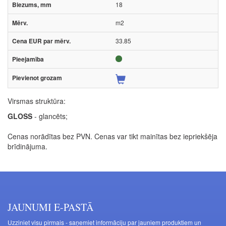
18
m2
33.85
Virsmas struktūra:
GLOSS
- glancēts;
Cenas norādītas bez PVN. Cenas var tikt mainītas bez iepriekšēja
brīdinājuma.
JAUNUMI E-PASTĀ
Uzziniet visu pirmais - saņemiet informāciju par jauniem produktiem un