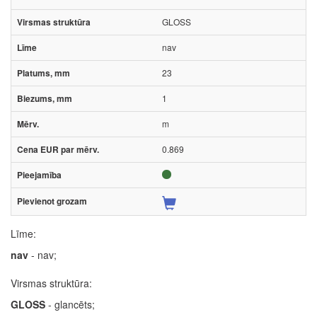
GLOSS
nav
23
1
m
0.869
Līme:
nav
- nav;
Virsmas struktūra:
GLOSS
- glancēts;