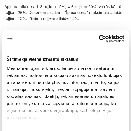
Apjoma atlaides: 1-3 ruļļiem 15%, 4-6 ruļļiem 20%, vairāk kā 10
ruļļiem 26%. Dekoriem ar atzīmi "Īpaša cena" maksimālā atlaide
ruļļiem 15%. Pilniem ruļļiem atlaide 15%.
SAISTĪTIE PRODUKTI
Šī tīmekļa vietne izmanto sīkfailus
Plātņu materiāli
Akrila materiāli
Akrila slāņi
Mēs izmantojam sīkfailus, lai personalizētu saturu un
reklāmas, nodrošinātu sociālo saziņas līdzekļu funkcijas
52-50251-0.95
un analizētu mūsu datplūsmu. Informāciju par to, kā jūs
izmantojat mūsu vietni, mēs arī kopīgojam ar saviem
50251
sociālās saziņas līdzekļu, reklamēšanas un analīzes
R78083
partneriem, kuri to var apvienot ar citu informāciju, ko
viņiem sniedzat vai ko viņi apkopo, kad lietojat viņu
White
pakalpojumus.
GLOSS