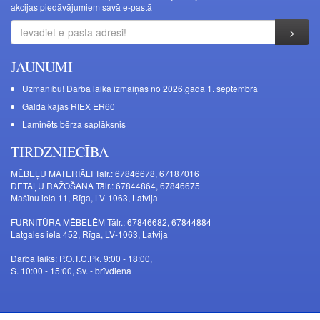
akcijas piedāvājumiem savā e-pastā
JAUNUMI
Uzmanību! Darba laika izmaiņas no 2026.gada 1. septembra
Galda kājas RIEX ER60
Laminēts bērza saplāksnis
TIRDZNIECĪBA
MĒBEĻU MATERIĀLI Tālr.: 67846678, 67187016
DETAĻU RAŽOŠANA Tālr.: 67844864, 67846675
Mašīnu iela 11, Rīga, LV-1063, Latvija
FURNITŪRA MĒBELĒM Tālr.: 67846682, 67844884
Latgales iela 452, Rīga, LV-1063, Latvija
Darba laiks: P.O.T.C.Pk. 9:00 - 18:00,
S. 10:00 - 15:00, Sv. - brīvdiena