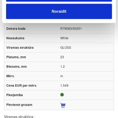
malu apdares lentes
Noraidīt
10-R78083-23-1.2-PRO
R78083/50251
White
GLOSS
23
1.2
m
1.549
Virsmas struktūra: