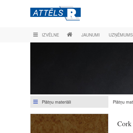
IZVĒLNE
JAUNUMI
UZŅĒMUMS
Plātņu materiāli
Plātņu mate
Cork