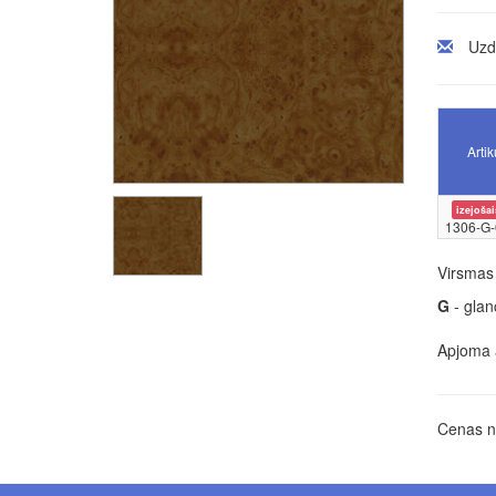
Uzd
Artik
izejošai
1306-G-
Virsmas 
G
- glan
Apjoma a
Cenas no