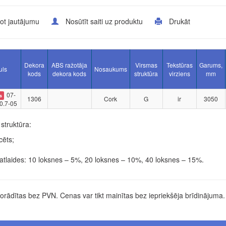
ot jautājumu
Nosūtīt saiti uz produktu
Drukāt
Dekora
ABS ražotāja
Virsmas
Tekstūras
Garums,
uls
Nosaukums
kods
dekora kods
struktūra
virziens
mm
07-
s
1306
Cork
G
ir
3050
0.7-05
struktūra:
cēts;
tlaides: 10 loksnes – 5%, 20 loksnes – 10%, 40 loksnes – 15%.
rādītas bez PVN. Cenas var tikt mainītas bez iepriekšēja brīdinājuma.