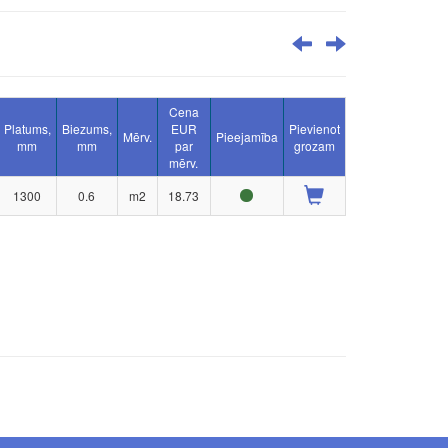
Cena
Platums,
Biezums,
EUR
Pievienot
Mērv.
Pieejamība
mm
mm
par
grozam
mērv.
1300
0.6
m2
18.73