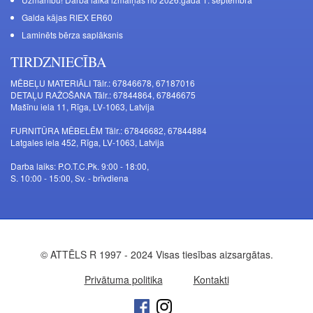
Galda kājas RIEX ER60
Laminēts bērza saplāksnis
TIRDZNIECĪBA
MĒBEĻU MATERIĀLI Tālr.: 67846678, 67187016
DETAĻU RAŽOŠANA Tālr.: 67844864, 67846675
Mašīnu iela 11, Rīga, LV-1063, Latvija
FURNITŪRA MĒBELĒM Tālr.: 67846682, 67844884
Latgales iela 452, Rīga, LV-1063, Latvija
Darba laiks: P.O.T.C.Pk. 9:00 - 18:00,
S. 10:00 - 15:00, Sv. - brīvdiena
© ATTĒLS R 1997 - 2024 Visas tiesības aizsargātas.
Privātuma politika
Kontakti