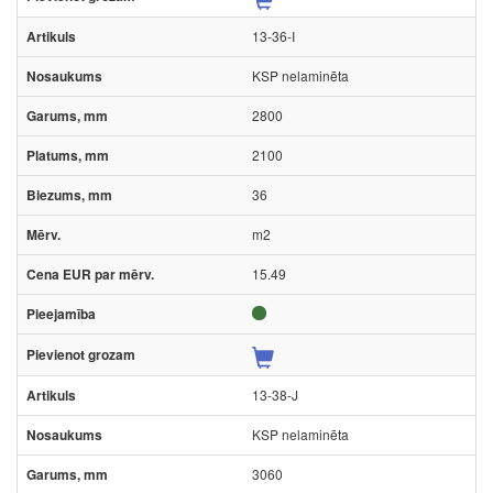
13-36-I
KSP nelaminēta
2800
2100
36
m2
15.49
13-38-J
KSP nelaminēta
3060