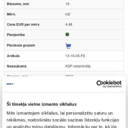
15
m2
4.48
13-16-05-FS
KSP nelaminēta
2800
2100
16
Šī tīmekļa vietne izmanto sīkfailus
m2
Mēs izmantojam sīkfailus, lai personalizētu saturu un
4.40
reklāmas, nodrošinātu sociālo saziņas līdzekļu funkcijas
un analizētu mūsu datplūsmu. Informāciju par to, kā jūs