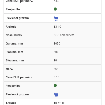
5.60
13-10
KSP nelaminēta
3050
600
10
m2
6.15
13-12-03