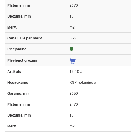
2070
10
m2
6.27
13-10-J
KSP nelaminēta
3050
2470
10
m2