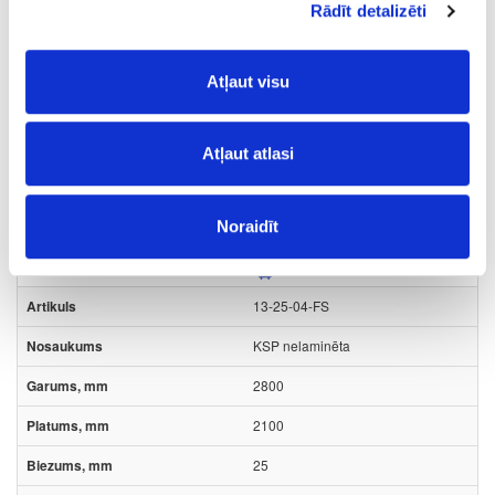
Rādīt detalizēti
2800
2100
Atļaut visu
22
m2
Atļaut atlasi
6.76
Noraidīt
13-25-04-FS
KSP nelaminēta
2800
2100
25