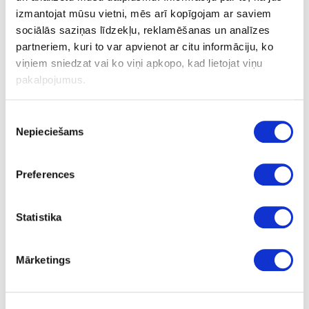
izmantojat mūsu vietni, mēs arī kopīgojam ar saviem
sociālās saziņas līdzekļu, reklamēšanas un analīzes
partneriem, kuri to var apvienot ar citu informāciju, ko
13-18-02-FS
viņiem sniedzat vai ko viņi apkopo, kad lietojat viņu
KSP nelaminēta
pakalpojumus.
2800
Piekrišanas
2100
Nepieciešams
izvēle
18
Preferences
m2
6.10
Statistika
Mārketings
13-22-04-FS
KSP nelaminēta