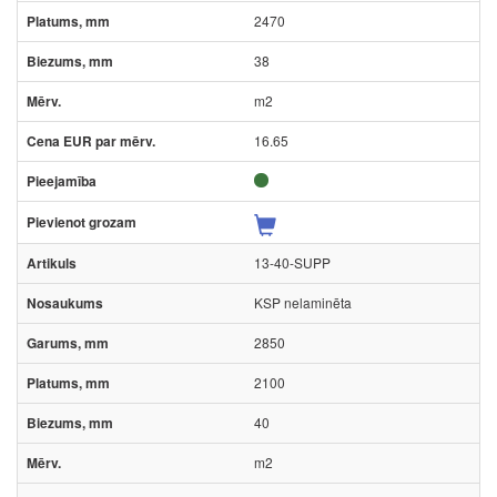
2470
38
m2
16.65
13-40-SUPP
KSP nelaminēta
2850
2100
40
m2