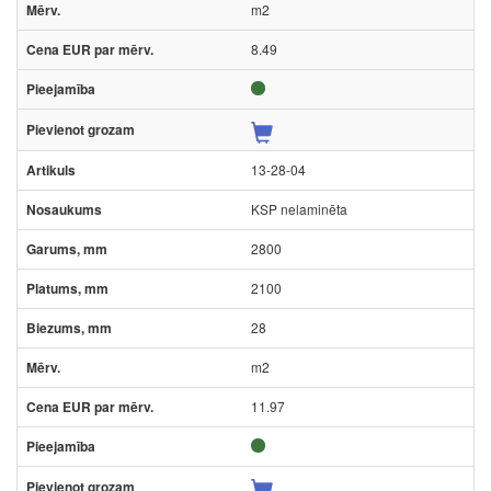
m2
8.49
13-28-04
KSP nelaminēta
2800
2100
28
m2
11.97