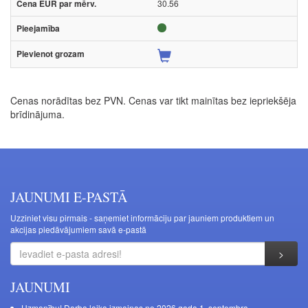
30.56
Cenas norādītas bez PVN. Cenas var tikt mainītas bez iepriekšēja
brīdinājuma.
JAUNUMI E-PASTĀ
Uzziniet visu pirmais - saņemiet informāciju par jauniem produktiem un
akcijas piedāvājumiem savā e-pastā
JAUNUMI
Uzmanību! Darba laika izmaiņas no 2026.gada 1. septembra