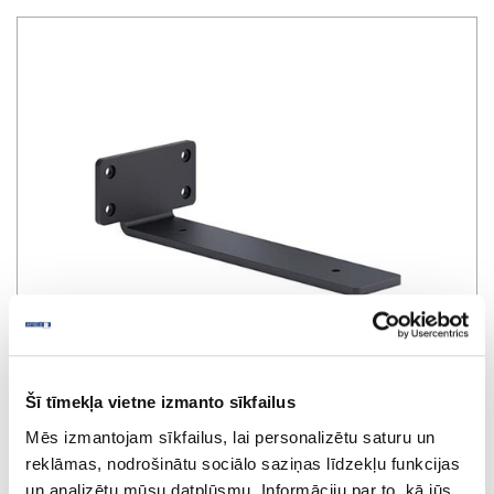
Šī tīmekļa vietne izmanto sīkfailus
Mēs izmantojam sīkfailus, lai personalizētu saturu un
reklāmas, nodrošinātu sociālo saziņas līdzekļu funkcijas
un analizētu mūsu datplūsmu. Informāciju par to, kā jūs