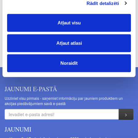
Rādīt detalizēti
3.43
Atļaut visu
Atļaut atlasi
Cenas norādītas bez PVN. Cenas var tikt mainītas bez iepriekšēja
brīdinājuma.
Noraidīt
JAUNUMI E-PASTĀ
Uzziniet visu pirmais - saņemiet informāciju par jauniem produktiem un
akcijas piedāvājumiem savā e-pastā
JAUNUMI