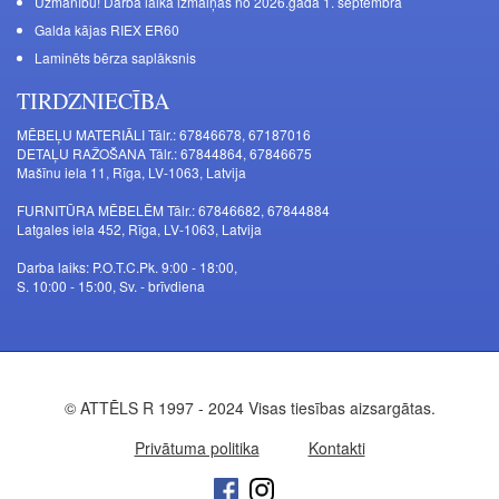
Uzmanību! Darba laika izmaiņas no 2026.gada 1. septembra
Galda kājas RIEX ER60
Laminēts bērza saplāksnis
TIRDZNIECĪBA
MĒBEĻU MATERIĀLI Tālr.: 67846678, 67187016
DETAĻU RAŽOŠANA Tālr.: 67844864, 67846675
Mašīnu iela 11, Rīga, LV-1063, Latvija
FURNITŪRA MĒBELĒM Tālr.: 67846682, 67844884
Latgales iela 452, Rīga, LV-1063, Latvija
Darba laiks: P.O.T.C.Pk. 9:00 - 18:00,
S. 10:00 - 15:00, Sv. - brīvdiena
© ATTĒLS R 1997 - 2024 Visas tiesības aizsargātas.
Privātuma politika
Kontakti