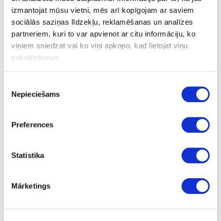
izmantojat mūsu vietni, mēs arī kopīgojam ar saviem
Kronšteins plauktam WM-1003
sociālās saziņas līdzekļu, reklamēšanas un analīzes
partneriem, kuri to var apvienot ar citu informāciju, ko
viņiem sniedzat vai ko viņi apkopo, kad lietojat viņu
pakalpojumus.
Uzdot jautājumu
Nosūtīt saiti uz produktu
Drukāt
Piekrišanas
Nepieciešams
izvēle
Preferences
29-MG39318
Kronšteins plauktam WM-1003
Statistika
Gab.
melna
Mārketings
200
20