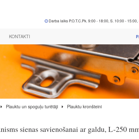
Darba laiks P.O.T.C.Pk. 9:00 - 18:00, S. 10:00 - 15:00, 
KONTAKTI
P
Plauktu un spoguļu turētāji
Plauktu kronšteini
isms sienas savienošanai ar galdu, L-250 m