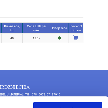
Kravnesība,
Cena EUR par
Pievienot
Pieejamība
kg
mērv.
grozam
40
12.67
IRDZNIECĪBA
BEĻU MATERIĀLI Tālr.: 67846678, 67187016
TAĻU RAŽOŠANA Tālr.: 67844864, 67846675
šīnu iela 11, Rīga, LV-1063, Latvija