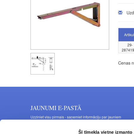
Uzd
Artiku
29-
28741
Cenas no
JAUNUMI E-PASTĀ
Uzziniet visu pirmais - saņemiet informāciju par jauniem
produktiem un akcijas piedāvājumiem savā e-pastā
Šī tīmekļa vietne izmanto 