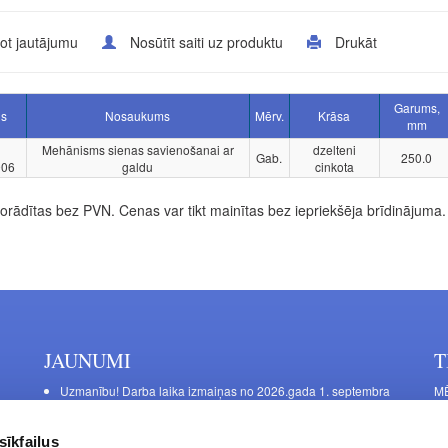
ot jautājumu
Nosūtīt saiti uz produktu
Drukāt
Garums,
ls
Nosaukums
Mērv.
Krāsa
mm
Mehānisms sienas savienošanai ar
dzelteni
Gab.
250.0
906
galdu
cinkota
rādītas bez PVN. Cenas var tikt mainītas bez iepriekšēja brīdinājuma.
JAUNUMI
T
Uzmanību! Darba laika izmaiņas no 2026.gada 1. septembra
MĒ
DE
Galda kājas RIEX ER60
Ma
Laminēts bērza saplāksnis
sīkfailus