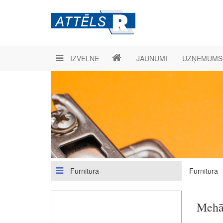
IZVĒLNE
JAUNUMI
UZŅĒMUMS
Furnitūra
Furnitūra
Mehān