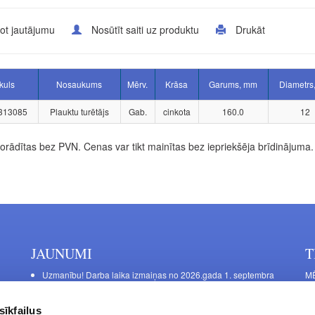
ot jautājumu
Nosūtīt saiti uz produktu
Drukāt
ikuls
Nosaukums
Mērv.
Krāsa
Garums, mm
Diametrs
313085
Plauktu turētājs
Gab.
cinkota
160.0
12
rādītas bez PVN. Cenas var tikt mainītas bez iepriekšēja brīdinājuma.
JAUNUMI
T
Uzmanību! Darba laika izmaiņas no 2026.gada 1. septembra
MĒ
DE
Galda kājas RIEX ER60
Ma
Laminēts bērza saplāksnis
sīkfailus