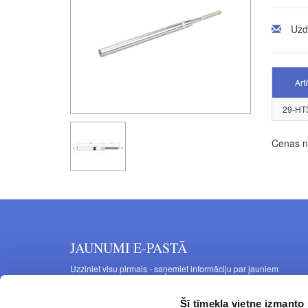
Uzd
Art
29-HT
Cenas no
JAUNUMI E-PASTĀ
Uzziniet visu pirmais - saņemiet informāciju par jauniem
produktiem un akcijas piedāvājumiem savā e-pastā
Šī tīmekļa vietne izmanto 