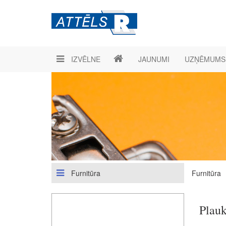
IZVĒLNE
JAUNUMI
UZŅĒMUMS
Furnitūra
Furnitūra
Plau