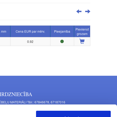
Pievienot
, mm
Cena EUR par mērv.
Pieejamība
grozam
0.92
IRDZNIECĪBA
BEĻU MATERIĀLI Tālr.: 67846678, 67187016
TAĻU RAŽOŠANA Tālr.: 67844864, 67846675
šīnu iela 11, Rīga, LV-1063, Latvija