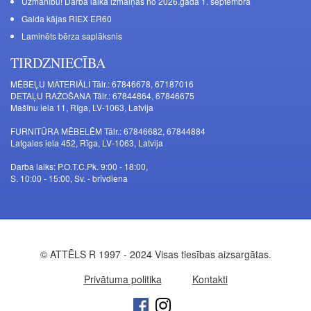
Uzmanību! Darba laika izmaiņas no 2026.gada 1. septembra
Galda kājas RIEX ER60
Laminēts bērza saplāksnis
TIRDZNIECĪBA
MĒBEĻU MATERIĀLI Tālr.: 67846678, 67187016
DETAĻU RAŽOŠANA Tālr.: 67844864, 67846675
Mašīnu iela 11, Rīga, LV-1063, Latvija
FURNITŪRA MĒBELĒM Tālr.: 67846682, 67844884
Latgales iela 452, Rīga, LV-1063, Latvija
Darba laiks: P.O.T.C.Pk. 9:00 - 18:00,
S. 10:00 - 15:00, Sv. - brīvdiena
© ATTĒLS R 1997 - 2024 Visas tiesības aizsargātas.
Privātuma politika
Kontakti