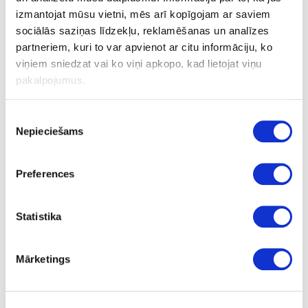
izmantojat mūsu vietni, mēs arī kopīgojam ar saviem
Šarnīra vira neredzama 360°
sociālās saziņas līdzekļu, reklamēšanas un analīzes
partneriem, kuri to var apvienot ar citu informāciju, ko
viņiem sniedzat vai ko viņi apkopo, kad lietojat viņu
pakalpojumus.
Uzdot jautājumu
Nosūtīt saiti uz produktu
Drukāt
Piekrišanas
Nepieciešams
izvēle
Preferences
17-15.08.190-0
Šarnīra vira neredzama 360°
Statistika
Komplekts
57
Mārketings
1.8
16