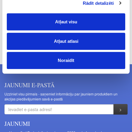
Rādīt detalizēti
1.27
Atļaut visu
Atļaut atlasi
Cenas norādītas bez PVN. Cenas var tikt mainītas bez iepriekšēja
brīdinājuma.
Noraidīt
JAUNUMI E-PASTĀ
Uzziniet visu pirmais - saņemiet informāciju par jauniem produktiem un
akcijas piedāvājumiem savā e-pastā
JAUNUMI