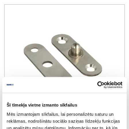
Šī tīmekļa vietne izmanto sīkfailus
Mēs izmantojam sīkfailus, lai personalizētu saturu un
reklāmas, nodrošinātu sociālo saziņas līdzekļu funkcijas
un analizētu mūsu datplūsmu. Informāciju par to, kā jūs