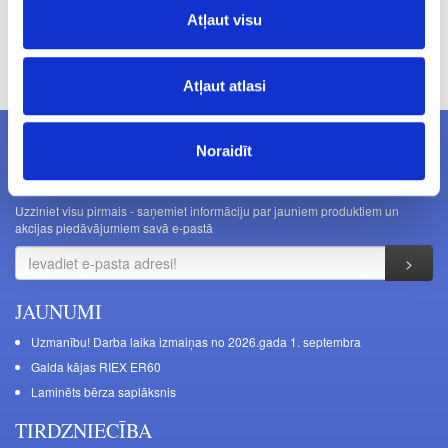
Atļaut visu
Cenas norādītas bez PVN. Cenas var tikt mainītas bez iepriekšēja
brīdinājuma.
Atļaut atlasi
Noraidīt
JAUNUMI E-PASTĀ
Uzziniet visu pirmais - saņemiet informāciju par jauniem produktiem un
akcijas piedāvājumiem savā e-pastā
JAUNUMI
Uzmanību! Darba laika izmaiņas no 2026.gada 1. septembra
Galda kājas RIEX ER60
Laminēts bērza saplāksnis
TIRDZNIECĪBA