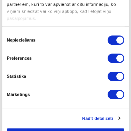
partneriem, kuri to var apvienot ar citu informāciju, ko
viņiem sniedzat vai ko viņi apkopo, kad lietojat viņu
Turētājs ledusskapja durvīm
pakalpojumus.
Piekrišanas
Uzdot jautājumu
Nepieciešams
izvēle
Nosūtīt saiti uz produktu
Drukāt
Preferences
29-56816007-27
Statistika
Turētājs ledusskapja durvīm
Mārketings
Gab.
1.47
Rādīt detalizēti