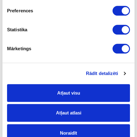
L
Preferences
14.53
Statistika
Mārketings
24-L55827
īpaša cena
Urbis īsais LEUCO, D5x57.5x10mm
Gab.
Rādīt detalizēti
57.5
Atļaut visu
5
25
Atļaut atlasi
10
25
Noraidīt