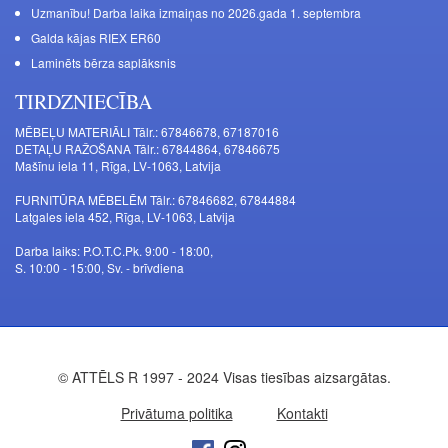
Uzmanību! Darba laika izmaiņas no 2026.gada 1. septembra
Galda kājas RIEX ER60
Laminēts bērza saplāksnis
TIRDZNIECĪBA
MĒBEĻU MATERIĀLI Tālr.: 67846678, 67187016
DETAĻU RAŽOŠANA Tālr.: 67844864, 67846675
Mašīnu iela 11, Rīga, LV-1063, Latvija
FURNITŪRA MĒBELĒM Tālr.: 67846682, 67844884
Latgales iela 452, Rīga, LV-1063, Latvija
Darba laiks: P.O.T.C.Pk. 9:00 - 18:00,
S. 10:00 - 15:00, Sv. - brīvdiena
© ATTĒLS R 1997 - 2024 Visas tiesības aizsargātas.
Privātuma politika
Kontakti