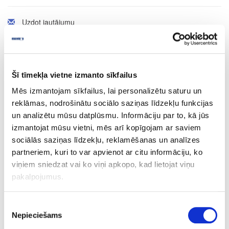
Uzdot jautājumu
Nosūtīt saiti uz produktu
Drukāt
Šī tīmekļa vietne izmanto sīkfailus
24-L55823
Mēs izmantojam sīkfailus, lai personalizētu saturu un
īpaša cena
reklāmas, nodrošinātu sociālo saziņas līdzekļu funkcijas
Urbis īsais LEUCO, D5x57.5x10mm
un analizētu mūsu datplūsmu. Informāciju par to, kā jūs
Gab.
izmantojat mūsu vietni, mēs arī kopīgojam ar saviem
sociālās saziņas līdzekļu, reklamēšanas un analīzes
57.5
partneriem, kuri to var apvienot ar citu informāciju, ko
5
viņiem sniedzat vai ko viņi apkopo, kad lietojat viņu
pakalpojumus.
25
10
Piekrišanas
Nepieciešams
izvēle
25