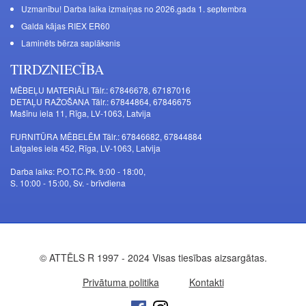
Uzmanību! Darba laika izmaiņas no 2026.gada 1. septembra
Galda kājas RIEX ER60
Laminēts bērza saplāksnis
TIRDZNIECĪBA
MĒBEĻU MATERIĀLI Tālr.: 67846678, 67187016
DETAĻU RAŽOŠANA Tālr.: 67844864, 67846675
Mašīnu iela 11, Rīga, LV-1063, Latvija
FURNITŪRA MĒBELĒM Tālr.: 67846682, 67844884
Latgales iela 452, Rīga, LV-1063, Latvija
Darba laiks: P.O.T.C.Pk. 9:00 - 18:00,
S. 10:00 - 15:00, Sv. - brīvdiena
© ATTĒLS R 1997 - 2024 Visas tiesības aizsargātas.
Privātuma politika
Kontakti