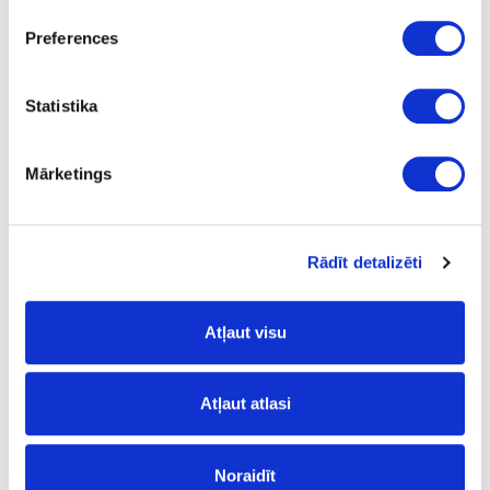
L
Preferences
18.93
Statistika
Mārketings
24-L55830
īpaša cena
Urbis īsais LEUCO, D8x57.5x10mm
Gab.
Rādīt detalizēti
57.5
Atļaut visu
8
22
Atļaut atlasi
10
25
Noraidīt