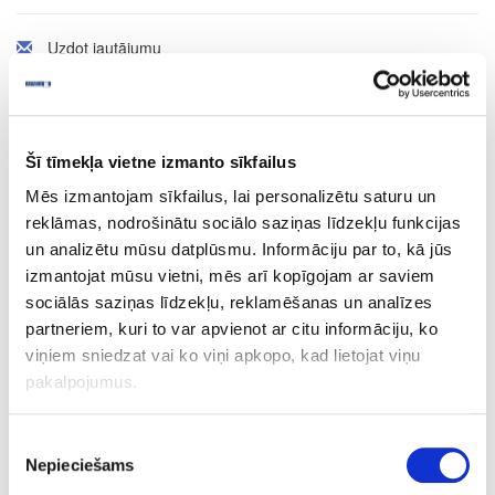
Uzdot jautājumu
Nosūtīt saiti uz produktu
Drukāt
Šī tīmekļa vietne izmanto sīkfailus
24-L55826
Mēs izmantojam sīkfailus, lai personalizētu saturu un
īpaša cena
reklāmas, nodrošinātu sociālo saziņas līdzekļu funkcijas
Urbis īsais LEUCO, D8x57.5x10mm
un analizētu mūsu datplūsmu. Informāciju par to, kā jūs
Gab.
izmantojat mūsu vietni, mēs arī kopīgojam ar saviem
sociālās saziņas līdzekļu, reklamēšanas un analīzes
57.5
partneriem, kuri to var apvienot ar citu informāciju, ko
8
viņiem sniedzat vai ko viņi apkopo, kad lietojat viņu
pakalpojumus.
22
10
Piekrišanas
Nepieciešams
izvēle
25