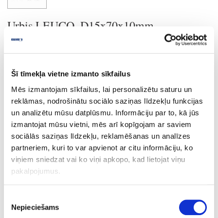
Urbis LEUCO, D15x70x10mm
Uzdot jautājumu
Nosūtīt saiti uz produktu
Šī tīmekļa vietne izmanto sīkfailus
Drukāt
Mēs izmantojam sīkfailus, lai personalizētu saturu un
reklāmas, nodrošinātu sociālo saziņas līdzekļu funkcijas
un analizētu mūsu datplūsmu. Informāciju par to, kā jūs
izmantojat mūsu vietni, mēs arī kopīgojam ar saviem
24-L178978
īpaša cena
sociālās saziņas līdzekļu, reklamēšanas un analīzes
Urbis LEUCO, D15x70x10mm
partneriem, kuri to var apvienot ar citu informāciju, ko
viņiem sniedzat vai ko viņi apkopo, kad lietojat viņu
Gab.
pakalpojumus.
70
15
Piekrišanas
Nepieciešams
izvēle
10