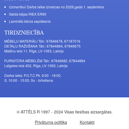
Uzmanību! Darba laika izmaiņas no 2026.gada 1. septembra
Galda kājas RIEX ER60
Laminēts bērza saplāksnis
TIRDZNIECĪBA
MĒBEĻU MATERIĀLI Tālr.: 67846678, 67187016
DETAĻU RAŽOŠANA Tālr.: 67844864, 67846675
Mašīnu iela 11, Rīga, LV-1063, Latvija
FURNITŪRA MĒBELĒM Tālr.: 67846682, 67844884
Latgales iela 452, Rīga, LV-1063, Latvija
Darba laiks: P.O.T.C.Pk. 9:00 - 18:00,
S. 10:00 - 15:00, Sv. - brīvdiena
© ATTĒLS R 1997 - 2024 Visas tiesības aizsargātas.
Privātuma politika
Kontakti