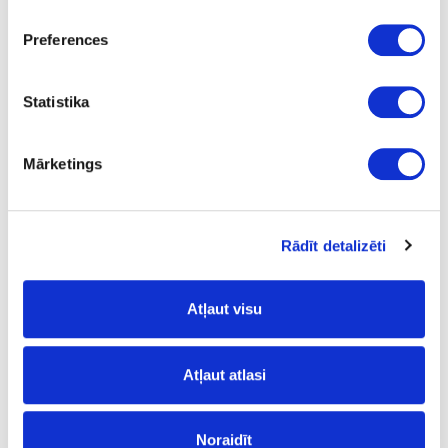
26
Preferences
K
33.22
Statistika
Mārketings
24-L172250
īpaša cena
Urbis LEUCO, D15x70x10mm
Rādīt detalizēti
Gab.
Atļaut visu
70
15
Atļaut atlasi
10
26
Noraidīt