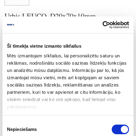
Urbis LEUCO, D20x70x10mm
Uzdot jautājumu
Nosūtīt saiti uz produktu
Šī tīmekļa vietne izmanto sīkfailus
Drukāt
Mēs izmantojam sīkfailus, lai personalizētu saturu un
reklāmas, nodrošinātu sociālo saziņas līdzekļu funkcijas
un analizētu mūsu datplūsmu. Informāciju par to, kā jūs
izmantojat mūsu vietni, mēs arī kopīgojam ar saviem
24-L178979
īpaša cena
sociālās saziņas līdzekļu, reklamēšanas un analīzes
Urbis LEUCO, D20x70x10mm
partneriem, kuri to var apvienot ar citu informāciju, ko
viņiem sniedzat vai ko viņi apkopo, kad lietojat viņu
Gab.
pakalpojumus.
70
20
Piekrišanas
Nepieciešams
izvēle
10