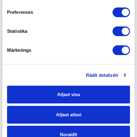
26
Preferences
K
33.22
Statistika
Mārketings
24-L172251
īpaša cena
Urbis LEUCO, D20x70x10mm
Rādīt detalizēti
Gab.
Atļaut visu
70
20
Atļaut atlasi
10
26
Noraidīt