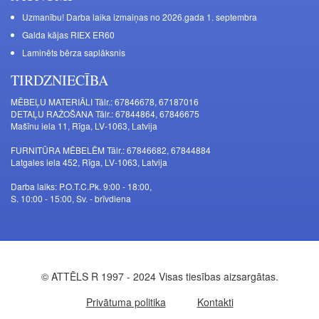
Uzmanību! Darba laika izmaiņas no 2026.gada 1. septembra
Galda kājas RIEX ER60
Laminēts bērza saplāksnis
TIRDZNIECĪBA
MĒBEĻU MATERIĀLI Tālr.: 67846678, 67187016
DETAĻU RAŽOŠANA Tālr.: 67844864, 67846675
Mašīnu iela 11, Rīga, LV-1063, Latvija
FURNITŪRA MĒBELĒM Tālr.: 67846682, 67844884
Latgales iela 452, Rīga, LV-1063, Latvija
Darba laiks: P.O.T.C.Pk. 9:00 - 18:00,
S. 10:00 - 15:00, Sv. - brīvdiena
© ATTĒLS R 1997 - 2024 Visas tiesības aizsargātas.
Privātuma politika
Kontakti