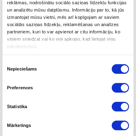
reklāmas, nodrošinātu sociālo saziņas līdzekļu funkcijas
un analizētu mūsu datplūsmu. Informāciju par to, kā jūs
Urbis LEUCO, D25 70x10x26mm
izmantojat mūsu vietni, mēs arī kopīgojam ar saviem
sociālās saziņas līdzekļu, reklamēšanas un analīzes
partneriem, kuri to var apvienot ar citu informāciju, ko
Uzdot jautājumu
viņiem sniedzat vai ko viņi apkopo, kad lietojat viņu
Nosūtīt saiti uz produktu
pakalpojumus.
Drukāt
Piekrišanas
Nepieciešams
izvēle
24-L172252
īpaša cena
Preferences
Urbis LEUCO D25 70x10x26mm
Gab.
Statistika
70
25
Mārketings
10