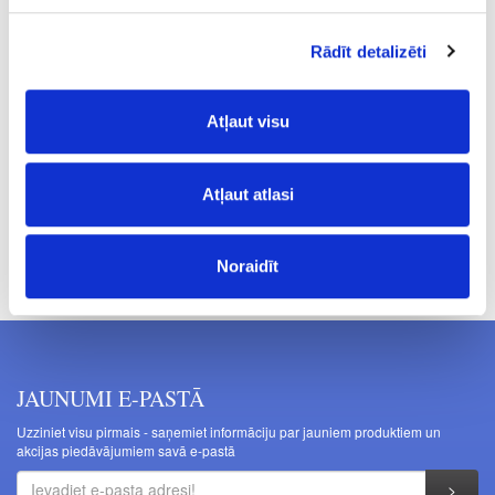
26
Rādīt detalizēti
L
30.94
Atļaut visu
Atļaut atlasi
Cenas norādītas bez PVN. Cenas var tikt mainītas bez iepriekšēja
brīdinājuma.
Noraidīt
JAUNUMI E-PASTĀ
Uzziniet visu pirmais - saņemiet informāciju par jauniem produktiem un
akcijas piedāvājumiem savā e-pastā