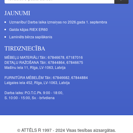
JAUNUMI
Uzmanību! Darba laika izmaiņas no 2026.gada 1. septembra
Galda kājas RIEX ER60
Laminēts bērza saplāksnis
TIRDZNIECĪBA
MĒBEĻU MATERIĀLI Tālr.: 67846678, 67187016
DETAĻU RAŽOŠANA Tālr.: 67844864, 67846675
Mašīnu iela 11, Rīga, LV-1063, Latvija
FURNITŪRA MĒBELĒM Tālr.: 67846682, 67844884
Latgales iela 452, Rīga, LV-1063, Latvija
Darba laiks: P.O.T.C.Pk. 9:00 - 18:00,
S. 10:00 - 15:00, Sv. - brīvdiena
© ATTĒLS R 1997 - 2024 Visas tiesības aizsargātas.