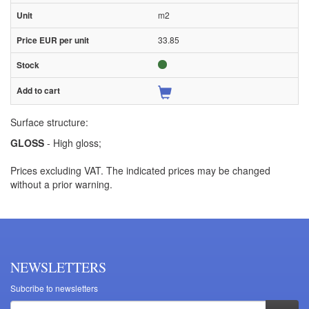
m2
33.85
Surface structure:
GLOSS
- High gloss;
Prices excluding VAT. The indicated prices may be changed
without a prior warning.
NEWSLETTERS
Subcribe to newsletters