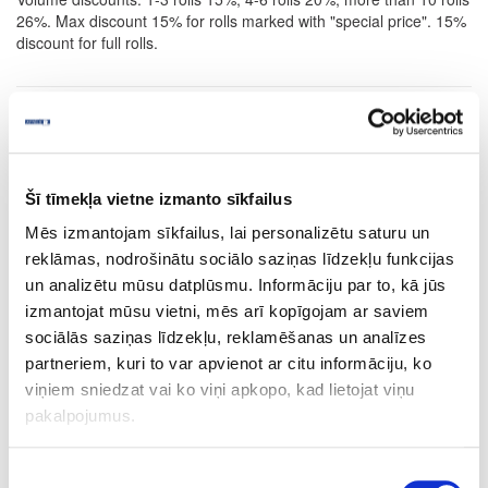
26%. Max discount 15% for rolls marked with "special price". 15%
discount for full rolls.
RELATED PRODUCTS
Šī tīmekļa vietne izmanto sīkfailus
Board materials
Acrylic materials
Acrylic layers
Mēs izmantojam sīkfailus, lai personalizētu saturu un
reklāmas, nodrošinātu sociālo saziņas līdzekļu funkcijas
52-50251-0.95
un analizētu mūsu datplūsmu. Informāciju par to, kā jūs
izmantojat mūsu vietni, mēs arī kopīgojam ar saviem
50251
sociālās saziņas līdzekļu, reklamēšanas un analīzes
R78083
partneriem, kuri to var apvienot ar citu informāciju, ko
viņiem sniedzat vai ko viņi apkopo, kad lietojat viņu
White
pakalpojumus.
GLOSS
Sklejbud Acrylic
Piekrišanas