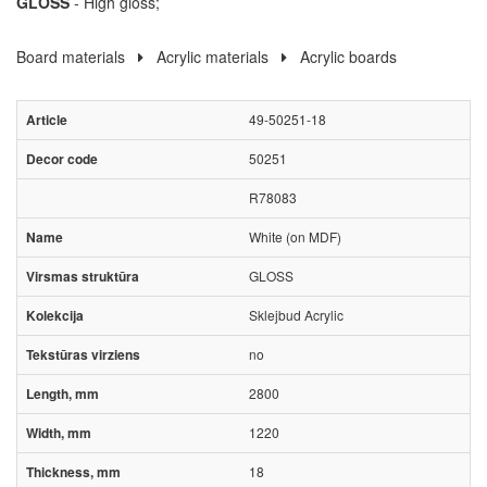
GLOSS
- High gloss;
Board materials
Acrylic materials
Acrylic boards
49-50251-18
50251
R78083
White (on MDF)
GLOSS
Sklejbud Acrylic
no
2800
1220
18