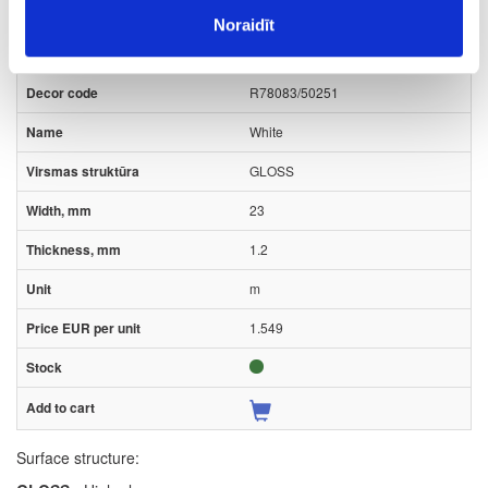
Noraidīt
10-R78083-23-1.2-PRO
R78083/50251
White
GLOSS
23
1.2
m
1.549
Surface structure: