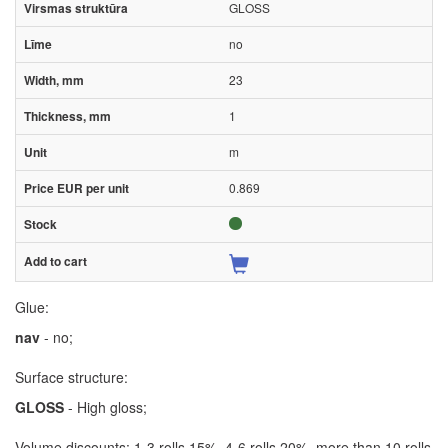
GLOSS
no
23
1
m
0.869
Glue:
nav
- no;
Surface structure:
GLOSS
- High gloss;
Volume discounts: 1-3 rolls 15%, 4-6 rolls 20%, more than 10 rolls