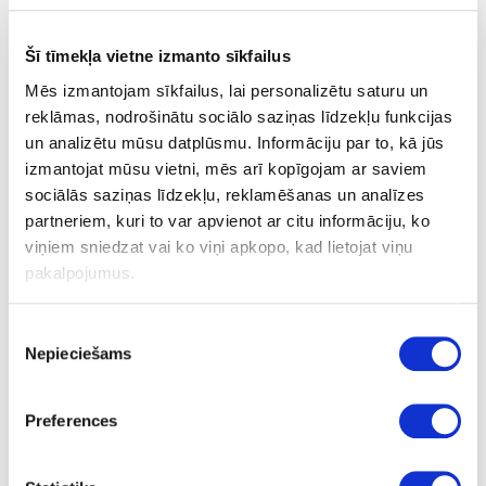
Šī tīmekļa vietne izmanto sīkfailus
Iefrēzējams rokturis UKW-4
Mēs izmantojam sīkfailus, lai personalizētu saturu un
reklāmas, nodrošinātu sociālo saziņas līdzekļu funkcijas
un analizētu mūsu datplūsmu. Informāciju par to, kā jūs
izmantojat mūsu vietni, mēs arī kopīgojam ar saviem
sociālās saziņas līdzekļu, reklamēšanas un analīzes
partneriem, kuri to var apvienot ar citu informāciju, ko
viņiem sniedzat vai ko viņi apkopo, kad lietojat viņu
pakalpojumus.
Piekrišanas
Nepieciešams
izvēle
Preferences