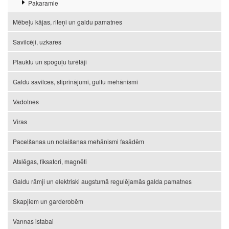
Pakaramie
Mēbeļu kājas, riteņi un galdu pamatnes
Savilcēji, uzkares
Plauktu un spoguļu turētāji
Galdu savilces, stiprinājumi, gultu mehānismi
Vadotnes
Viras
Pacelšanas un nolaišanas mehānismi fasādēm
Atslēgas, fiksatori, magnēti
Galdu rāmji un elektriski augstumā regulējamās galda pamatnes
Skapjiem un garderobēm
Vannas istabai