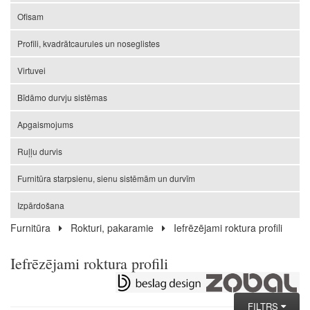
Ofisam
Profili, kvadrātcaurules un noseglistes
Virtuvei
Bīdāmo durvju sistēmas
Apgaismojums
Ruļļu durvis
Furnitūra starpsienu, sienu sistēmām un durvīm
Izpārdošana
Furnitūra
Rokturi, pakaramie
Iefrēzējami roktura profili
Iefrēzējami roktura profili
FILTRS