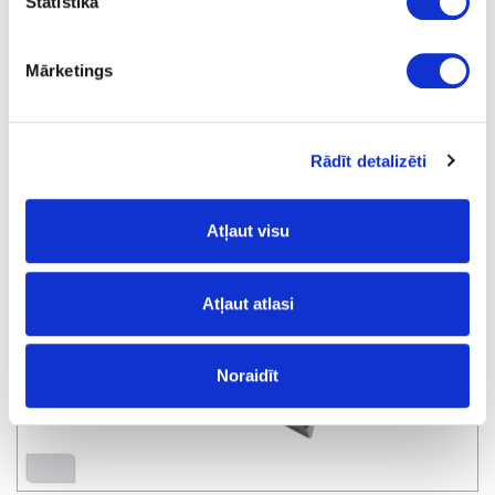
Statistika
Iefrēzējams rokturis UKW-5
Mārketings
Rādīt detalizēti
Atļaut visu
Atļaut atlasi
Noraidīt