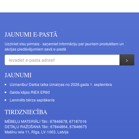
JAUNUMI E-PASTĀ
Uzziniet visu pirmais - saņemiet informāciju par jauniem produktiem un
akcijas piedāvājumiem savā e-pastā
JAUNUMI
Uzmanību! Darba laika izmaiņas no 2026.gada 1. septembra
Galda kājas RIEX ER60
Laminēts bērza saplāksnis
TIRDZNIECĪBA
MĒBEĻU MATERIĀLI Tālr.: 67846678, 67187016
DETAĻU RAŽOŠANA Tālr.: 67844864, 67846675
Mašīnu iela 11, Rīga, LV-1063, Latvija