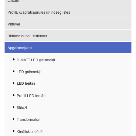
Ofisam
Profili, kvadrātcaurules un noseglistes
Virtuvei
Bīdāmo durvju sistēmas
Apgaismojums
D-MATT LED gaismekļi
LED gaismekļi
LED lentas
Profili LED lentām
Slēdži
Transformatori
Kinētiskie slēdži