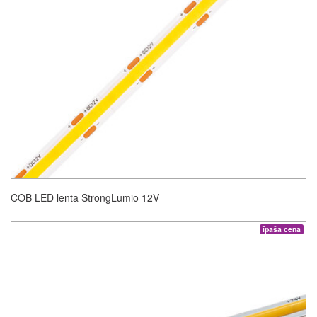
COB LED lenta StrongLumio 12V
īpaša cena