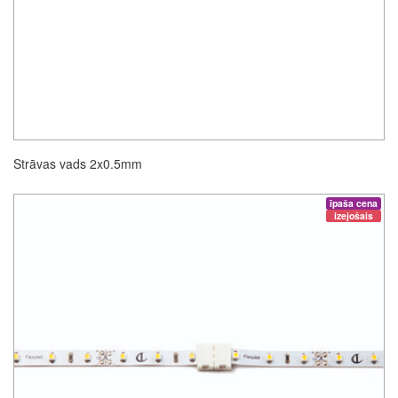
Strāvas vads 2x0.5mm
īpaša cena
izejošais