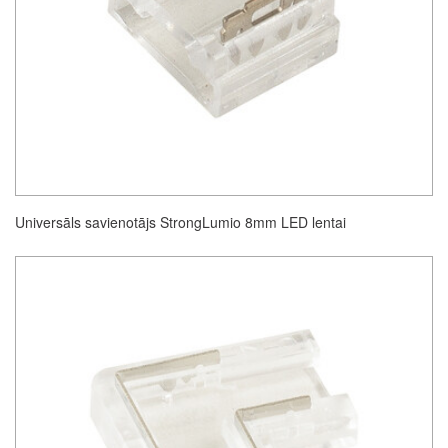
Universāls savienotājs StrongLumio 8mm LED lentai