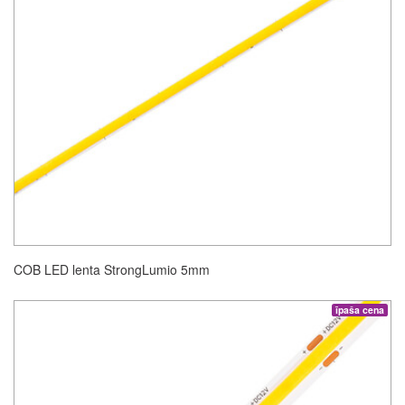
COB LED lenta StrongLumio 5mm
īpaša cena