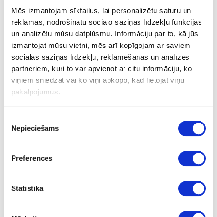
Mēs izmantojam sīkfailus, lai personalizētu saturu un
reklāmas, nodrošinātu sociālo saziņas līdzekļu funkcijas
un analizētu mūsu datplūsmu. Informāciju par to, kā jūs
izmantojat mūsu vietni, mēs arī kopīgojam ar saviem
Strāvas vads FLEXYLED HE CH M24
sociālās saziņas līdzekļu, reklamēšanas un analīzes
partneriem, kuri to var apvienot ar citu informāciju, ko
viņiem sniedzat vai ko viņi apkopo, kad lietojat viņu
pakalpojumus.
Piekrišanas
Nepieciešams
izvēle
Preferences
Statistika