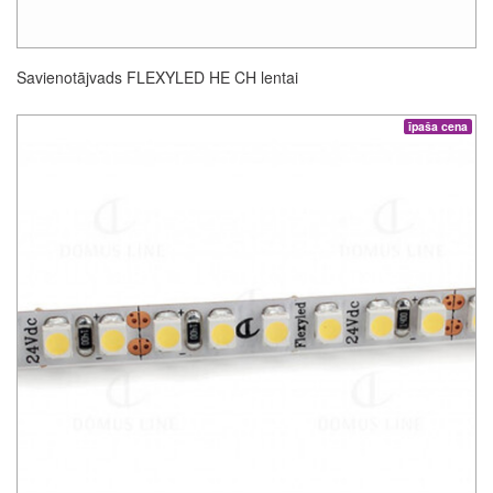
Savienotājvads FLEXYLED HE CH lentai
īpaša cena