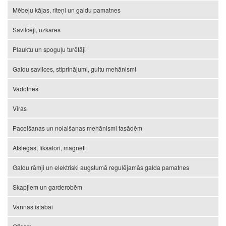
Mēbeļu kājas, riteņi un galdu pamatnes
Savilcēji, uzkares
Plauktu un spoguļu turētāji
Galdu savilces, stiprinājumi, gultu mehānismi
Vadotnes
Viras
Pacelšanas un nolaišanas mehānismi fasādēm
Atslēgas, fiksatori, magnēti
Galdu rāmji un elektriski augstumā regulējamās galda pamatnes
Skapjiem un garderobēm
Vannas istabai