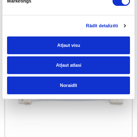
Mārketings
Rādīt detalizēti
Klipsis FLEXYLED HE CH savienošanai
Atļaut visu
Atļaut atlasi
Noraidīt