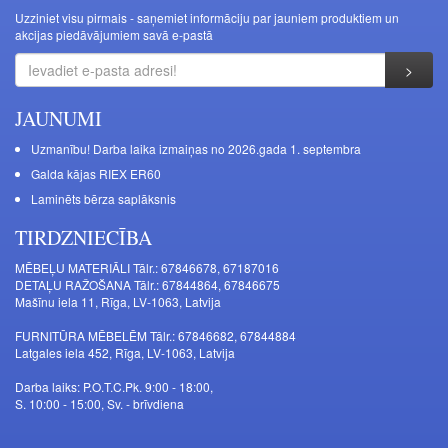
Uzziniet visu pirmais - saņemiet informāciju par jauniem produktiem un
akcijas piedāvājumiem savā e-pastā
JAUNUMI
Uzmanību! Darba laika izmaiņas no 2026.gada 1. septembra
Galda kājas RIEX ER60
Laminēts bērza saplāksnis
TIRDZNIECĪBA
MĒBEĻU MATERIĀLI Tālr.: 67846678, 67187016
DETAĻU RAŽOŠANA Tālr.: 67844864, 67846675
Mašīnu iela 11, Rīga, LV-1063, Latvija
FURNITŪRA MĒBELĒM Tālr.: 67846682, 67844884
Latgales iela 452, Rīga, LV-1063, Latvija
Darba laiks: P.O.T.C.Pk. 9:00 - 18:00,
S. 10:00 - 15:00, Sv. - brīvdiena