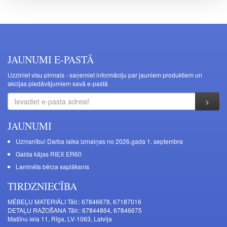
JAUNUMI E-PASTĀ
Uzziniet visu pirmais - saņemiet informāciju par jauniem produktiem un
akcijas piedāvājumiem savā e-pastā
JAUNUMI
Uzmanību! Darba laika izmaiņas no 2026.gada 1. septembra
Galda kājas RIEX ER60
Laminēts bērza saplāksnis
TIRDZNIECĪBA
MĒBEĻU MATERIĀLI Tālr.: 67846678, 67187016
DETAĻU RAŽOŠANA Tālr.: 67844864, 67846675
Mašīnu iela 11, Rīga, LV-1063, Latvija