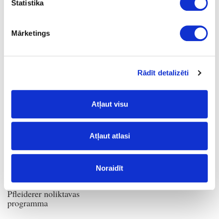
Statistika
Rorskaidu plātnes
Izpārdošana
Mārketings
Plātņu materiāli
Laminētas kokskaidu plātnes (LKSP)
Pfleiderer
Rādīt detalizēti
Pfleiderer
Atļaut visu
Atļaut atlasi
Noraidīt
Pfleiderer noliktavas
programma