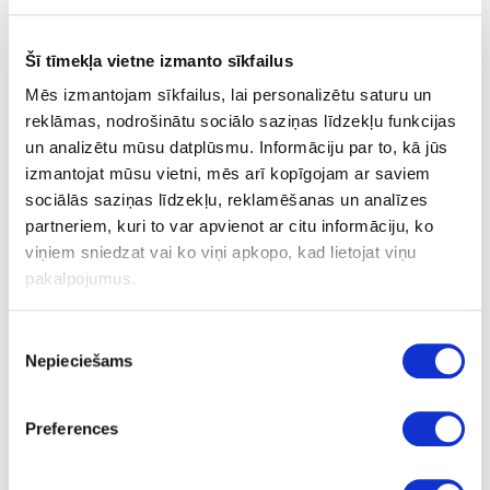
Dizaina MDF plātnes
Šī tīmekļa vietne izmanto sīkfailus
Akrila materiāli
Mēs izmantojam sīkfailus, lai personalizētu saturu un
reklāmas, nodrošinātu sociālo saziņas līdzekļu funkcijas
Augstspiediena lamināti (HPL)
un analizētu mūsu datplūsmu. Informāciju par to, kā jūs
Atvilktņu grīdas Grip
izmantojat mūsu vietni, mēs arī kopīgojam ar saviem
sociālās saziņas līdzekļu, reklamēšanas un analīzes
Masīvkoka plātnes
partneriem, kuri to var apvienot ar citu informāciju, ko
viņiem sniedzat vai ko viņi apkopo, kad lietojat viņu
Finierētas plātnes
pakalpojumus.
Lakotas augsta blīvuma kokšķiedru plātnes (HDF) ar dekoru
Piekrišanas
Augsta, vidēja un zema blīvuma kokšķiedru plātnes (HDF, MDF, LDF)
Nepieciešams
izvēle
Saplāksnis
Kokskaidu plātnes (KSP)
Preferences
Malu apdares lentes