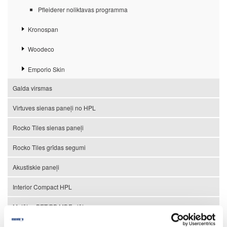
Pfleiderer noliktavas programma
Kronospan
Woodeco
Emporio Skin
Galda virsmas
Virtuves sienas paneļi no HPL
Rocko Tiles sienas paneļi
Rocko Tiles grīdas segumi
Akustiskie paneļi
Interior Compact HPL
Matētas PET/PP MDF plātnes
Exterior Compact HPL