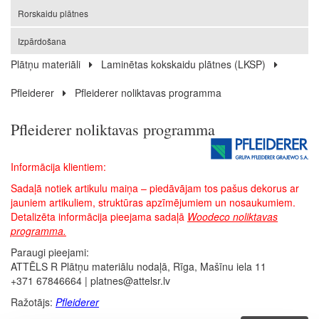
Rorskaidu plātnes
Izpārdošana
Plātņu materiāli
Laminētas kokskaidu plātnes (LKSP)
Pfleiderer
Pfleiderer noliktavas programma
Pfleiderer noliktavas programma
Informācija klientiem:
Sadaļā notiek artikulu maiņa – piedāvājam tos pašus dekorus ar
jauniem artikuliem, struktūras apzīmējumiem un nosaukumiem.
Detalizēta informācija pieejama sadaļā
Woodeco noliktavas
programma.
Paraugi pieejami:
ATTĒLS R Plātņu materiālu nodaļā, Rīga, Mašīnu iela 11
+371 67846664 | platnes@attelsr.lv
Ražotājs:
Pfleiderer