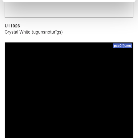
U11026
Crystal White (ugunsnoturīgs)
pasūtījums