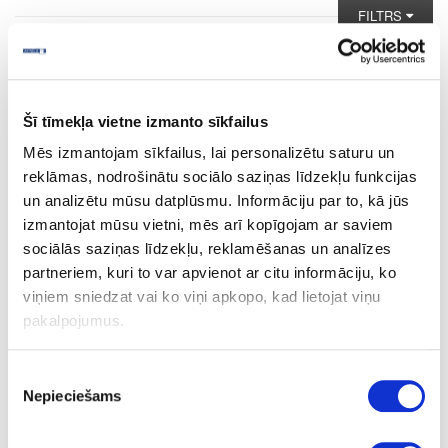
FILTRS
DEKORI
DEKORU PĀRSKATS
CENU LAPA
INFORMĀCIJA
Šī tīmekļa vietne izmanto sīkfailus
Mēs izmantojam sīkfailus, lai personalizētu saturu un
reklāmas, nodrošinātu sociālo saziņas līdzekļu funkcijas
un analizētu mūsu datplūsmu. Informāciju par to, kā jūs
izmantojat mūsu vietni, mēs arī kopīgojam ar saviem
sociālās saziņas līdzekļu, reklamēšanas un analīzes
partneriem, kuri to var apvienot ar citu informāciju, ko
viņiem sniedzat vai ko viņi apkopo, kad lietojat viņu
pakalpojumus.
Piekrišanas
Nepieciešams
izvēle