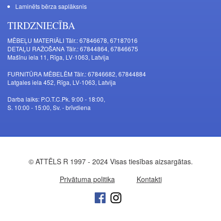
Laminēts bērza saplāksnis
TIRDZNIECĪBA
MĒBEĻU MATERIĀLI Tālr.: 67846678, 67187016
DETAĻU RAŽOŠANA Tālr.: 67844864, 67846675
Mašīnu iela 11, Rīga, LV-1063, Latvija
FURNITŪRA MĒBELĒM Tālr.: 67846682, 67844884
Latgales iela 452, Rīga, LV-1063, Latvija
Darba laiks: P.O.T.C.Pk. 9:00 - 18:00,
S. 10:00 - 15:00, Sv. - brīvdiena
© ATTĒLS R 1997 - 2024 Visas tiesības aizsargātas.
Privātuma politika
Kontakti