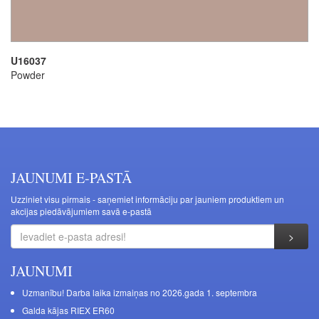
U16037
Powder
JAUNUMI E-PASTĀ
Uzziniet visu pirmais - saņemiet informāciju par jauniem produktiem un
akcijas piedāvājumiem savā e-pastā
JAUNUMI
Uzmanību! Darba laika izmaiņas no 2026.gada 1. septembra
Galda kājas RIEX ER60