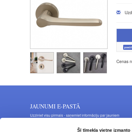
Uzd
pasūt
Cenas no
JAUNUMI E-PASTĀ
Uzziniet visu pirmais - saņemiet informāciju par jauniem
produktiem un akcijas piedāvājumiem savā e-pastā
Šī tīmekļa vietne izmanto 