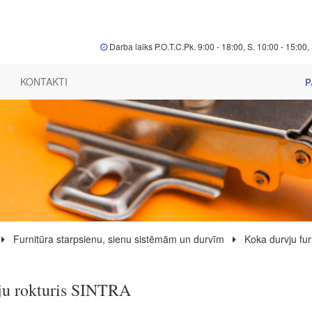
Darba laiks P.O.T.C.Pk. 9:00 - 18:00, S. 10:00 - 15:00, 
KONTAKTI
P
Furnitūra starpsienu, sienu sistēmām un durvīm
Koka durvju fur
ju rokturis SINTRA