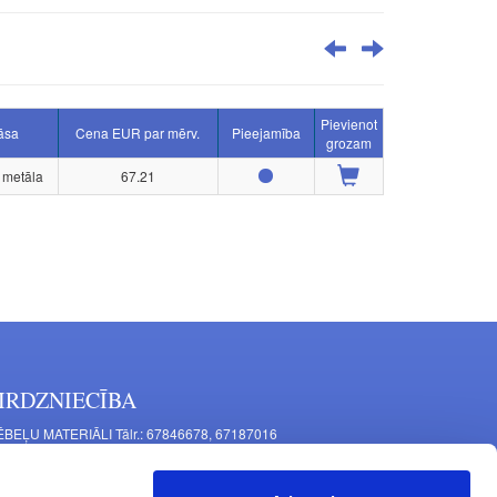
Pievienot
āsa
Cena EUR par mērv.
Pieejamība
grozam
a metāla
67.21
IRDZNIECĪBA
BEĻU MATERIĀLI Tālr.: 67846678, 67187016
TAĻU RAŽOŠANA Tālr.: 67844864, 67846675
šīnu iela 11, Rīga, LV-1063, Latvija