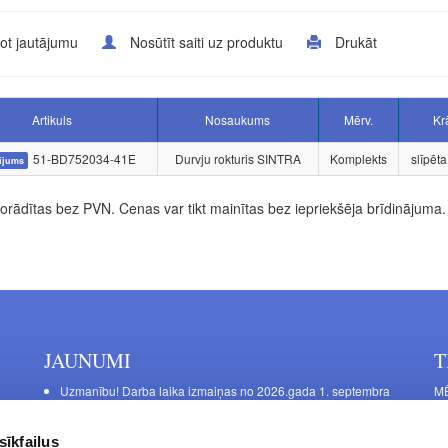
ot jautājumu
Nosūtīt saiti uz produktu
Drukāt
Artikuls
Nosaukums
Mērv.
Kr
51-BD752034-41E
Durvju rokturis SINTRA
Komplekts
slīpēt
ījums
rādītas bez PVN. Cenas var tikt mainītas bez iepriekšēja brīdinājuma.
JAUNUMI
T
Uzmanību! Darba laika izmaiņas no 2026.gada 1. septembra
MĒ
DE
Galda kājas RIEX ER60
Ma
Laminēts bērza saplāksnis
sīkfailus