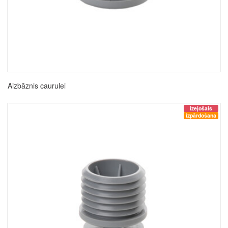
Aizbāznis caurulei
izejošais
izpārdošana