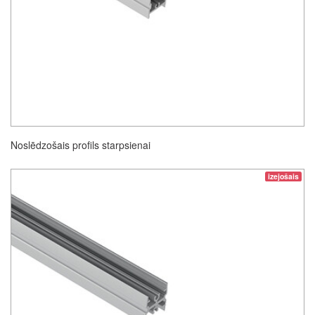
Noslēdzošais profils starpsienai
izejošais