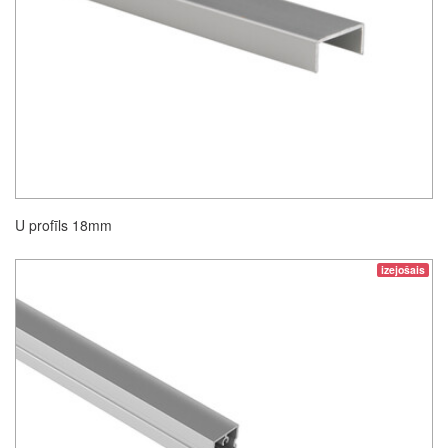
U profīls 18mm
izejošais