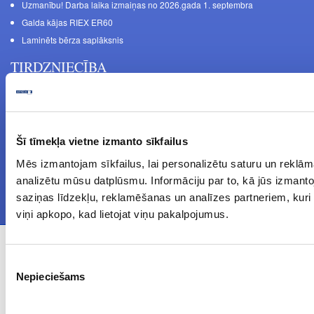
Uzmanību! Darba laika izmaiņas no 2026.gada 1. septembra
Galda kājas RIEX ER60
Laminēts bērza saplāksnis
TIRDZNIECĪBA
MĒBEĻU MATERIĀLI Tālr.: 67846678, 67187016
DETAĻU RAŽOŠANA Tālr.: 67844864, 67846675
Mašīnu iela 11, Rīga, LV-1063, Latvija
FURNITŪRA MĒBELĒM Tālr.: 67846682, 67844884
Šī tīmekļa vietne izmanto sīkfailus
Latgales iela 452, Rīga, LV-1063, Latvija
Mēs izmantojam sīkfailus, lai personalizētu saturu un reklām
Darba laiks: P.O.T.C.Pk. 9:00 - 18:00,
analizētu mūsu datplūsmu. Informāciju par to, kā jūs izmant
S. 10:00 - 15:00, Sv. - brīvdiena
saziņas līdzekļu, reklamēšanas un analīzes partneriem, kuri t
viņi apkopo, kad lietojat viņu pakalpojumus.
© ATTĒLS R 1997 - 2024 Visas tiesības aizsargātas.
Piekrišanas
Nepieciešams
izvēle
Privātuma politika
Kontakti