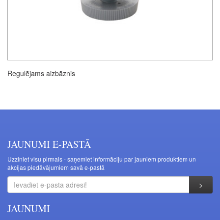
Regulējams aizbāznis
JAUNUMI E-PASTĀ
Uzziniet visu pirmais - saņemiet informāciju par jauniem produktiem un
akcijas piedāvājumiem savā e-pastā
JAUNUMI