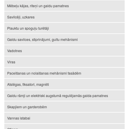
Mēbeļu kājas, riteņi un galdu pamatnes
Savilcēji, uzkares
Plauktu un spoguļu turētāji
Galdu savilces, stiprinājumi, gultu mehānismi
Vadotnes
Viras
Pacelšanas un nolaišanas mehānismi fasādēm
Atslēgas, fiksatori, magnēti
Galdu rāmji un elektriski augstumā regulējamās galda pamatnes
Skapjiem un garderobēm
Vannas istabai