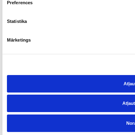
Preferences
Statistika
Mārketings
Atļau
Atļaut
Nora