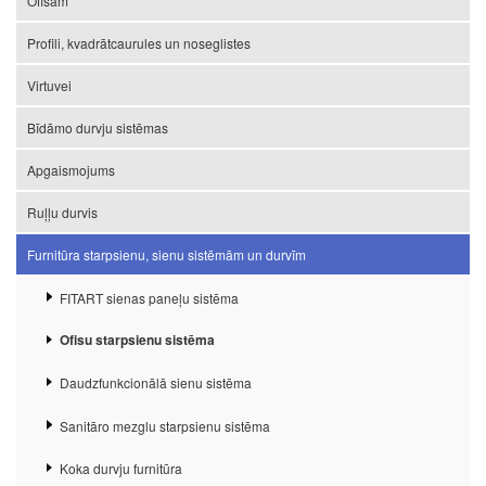
Ofisam
Profili, kvadrātcaurules un noseglistes
Virtuvei
Bīdāmo durvju sistēmas
Apgaismojums
Ruļļu durvis
Furnitūra starpsienu, sienu sistēmām un durvīm
FITART sienas paneļu sistēma
Ofisu starpsienu sistēma
Daudzfunkcionālā sienu sistēma
Sanitāro mezglu starpsienu sistēma
Koka durvju furnitūra