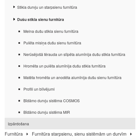
Stikla durvju un starpsienu furnitūra
Dušu stikla sienu furnitūra
Melna dušu stikla sienu furnitūra
Pulēta misiņa dušu sienu furnitūra
Nerūsējošā tērauda un slīpēta alumīnija dušu stikla furnitūra
Hromēta un pulēta alumīnija dušu stikla furnitūra
Matēta hromēta un anodēta alumīnija dušu sienu furnitūra
Profili un blīvējumi
Bīdāmo durvju sistēma COSMOS
Bīdāmo durvju sistēma MIR
Izpārdošana
Furnitūra
Furnitūra starpsienu, sienu sistēmām un durvīm