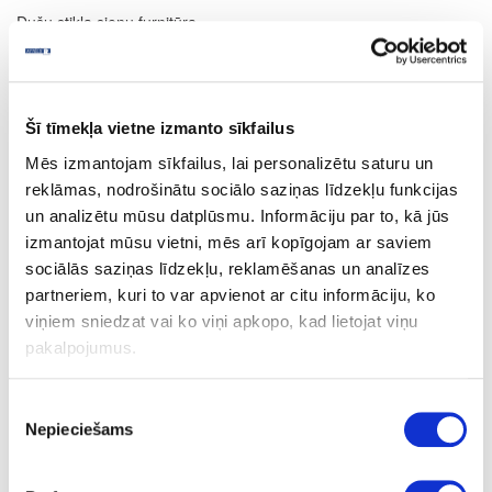
Dušu stikla sienu furnitūra
Dušu stikla sienu furnitūra
Šī tīmekļa vietne izmanto sīkfailus
Mēs izmantojam sīkfailus, lai personalizētu saturu un
reklāmas, nodrošinātu sociālo saziņas līdzekļu funkcijas
un analizētu mūsu datplūsmu. Informāciju par to, kā jūs
izmantojat mūsu vietni, mēs arī kopīgojam ar saviem
sociālās saziņas līdzekļu, reklamēšanas un analīzes
partneriem, kuri to var apvienot ar citu informāciju, ko
Melna dušu stikla sienu
viņiem sniedzat vai ko viņi apkopo, kad lietojat viņu
furnitūra
pakalpojumus.
Piekrišanas
Nepieciešams
izvēle