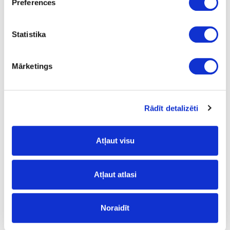
Preferences
Statistika
Pulēta misiņa dušu sienu
furnitūra
Mārketings
Rādīt detalizēti
Atļaut visu
Nerūsējošā tērauda un slīpēta
alumīnija dušu stikla furnitūra
Atļaut atlasi
Noraidīt