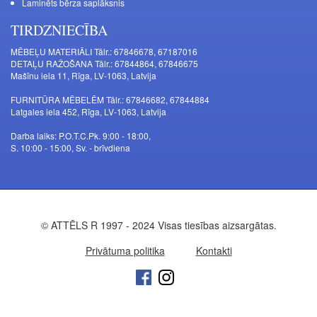
Laminēts bērza saplāksnis
TIRDZNIECĪBA
MĒBEĻU MATERIĀLI Tālr.: 67846678, 67187016
DETAĻU RAŽOŠANA Tālr.: 67844864, 67846675
Mašīnu iela 11, Rīga, LV-1063, Latvija
FURNITŪRA MĒBELĒM Tālr.: 67846682, 67844884
Latgales iela 452, Rīga, LV-1063, Latvija
Darba laiks: P.O.T.C.Pk. 9:00 - 18:00,
S. 10:00 - 15:00, Sv. - brīvdiena
© ATTĒLS R 1997 - 2024 Visas tiesības aizsargātas.
Privātuma politika
Kontakti