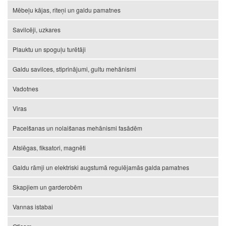
Mēbeļu kājas, riteņi un galdu pamatnes
Savilcēji, uzkares
Plauktu un spoguļu turētāji
Galdu savilces, stiprinājumi, gultu mehānismi
Vadotnes
Viras
Pacelšanas un nolaišanas mehānismi fasādēm
Atslēgas, fiksatori, magnēti
Galdu rāmji un elektriski augstumā regulējamās galda pamatnes
Skapjiem un garderobēm
Vannas istabai