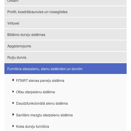
Ofisam
Profili, kvadrātcaurules un noseglistes
Virtuvei
Bīdāmo durvju sistēmas
Apgaismojums
Ruļļu durvis
Furnitūra starpsienu, sienu sistēmām un durvīm
FITART sienas paneļu sistēma
Ofisu starpsienu sistēma
Daudzfunkcionālā sienu sistēma
Sanitāro mezglu starpsienu sistēma
Koka durvju furnitūra