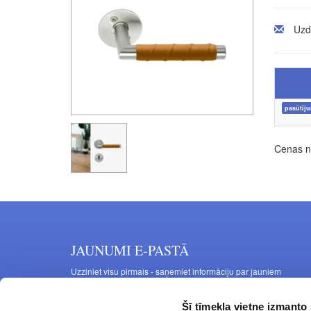
Uzd
pasūtīj
Cenas no
JAUNUMI E-PASTĀ
Uzziniet visu pirmais - saņemiet informāciju par jauniem
produktiem un akcijas piedāvājumiem savā e-pastā
Šī tīmekļa vietne izmanto 