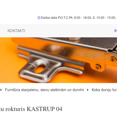
Darba laiks P.O.T.C.Pk. 9:00 - 18:00, S. 10:00 - 15:00, 
KONTAKTI
P
Furnitūra starpsienu, sienu sistēmām un durvīm
Koka durvju fur
ju rokturis KASTRUP 04