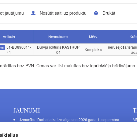
ot jautājumu
Nosūtīt saiti uz produktu
Drukāt
Artikuls
Nosaukums
Mērv.
Krā
51-BD890011-
Durvju rokturis KASTRUP
nerūsējoša tērau
ums
Komplekts
41
04
ād
rādītas bez PVN. Cenas var tikt mainītas bez iepriekšēja brīdinājuma.
JAUNUMI
T
Uzmanību! Darba laika izmaiņas no 2026.gada 1. septembra
MĒ
DE
Galda kājas RIEX ER60
Ma
Laminēts bērza saplāksnis
sīkfailus