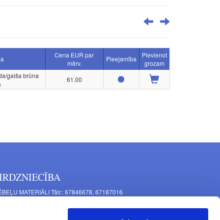
Cena EUR par
Pievienot
sa
Pieejamība
mērv.
grozam
da/gaiša brūna
61.00
a
IRDZNIECĪBA
BEĻU MATERIĀLI Tālr.: 67846678, 67187016
TAĻU RAŽOŠANA Tālr.: 67844864, 67846675
šīnu iela 11, Rīga, LV-1063, Latvija