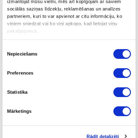
izmantojat mūsu vietni, mēs arī kopīgojam ar saviem
sociālās saziņas līdzekļu, reklamēšanas un analīzes
partneriem, kuri to var apvienot ar citu informāciju, ko
viņiem sniedzat vai ko viņi apkopo, kad lietojat viņu
Durvju rokturis TAVIRA
pakalpojumus.
Piekrišanas
Uzdot jautājumu
Nepieciešams
izvēle
Nosūtīt saiti uz produktu
Drukāt
Preferences
51-BD751033-41E
Statistika
Durvju rokturis TAVIRA
Mārketings
Komplekts
slīpēta metāla
63.74
Rādīt detalizēti