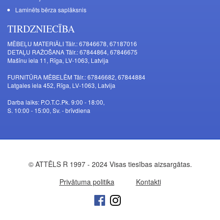
Laminēts bērza saplāksnis
TIRDZNIECĪBA
MĒBEĻU MATERIĀLI Tālr.: 67846678, 67187016
DETAĻU RAŽOŠANA Tālr.: 67844864, 67846675
Mašīnu iela 11, Rīga, LV-1063, Latvija
FURNITŪRA MĒBELĒM Tālr.: 67846682, 67844884
Latgales iela 452, Rīga, LV-1063, Latvija
Darba laiks: P.O.T.C.Pk. 9:00 - 18:00,
S. 10:00 - 15:00, Sv. - brīvdiena
© ATTĒLS R 1997 - 2024 Visas tiesības aizsargātas.
Privātuma politika
Kontakti