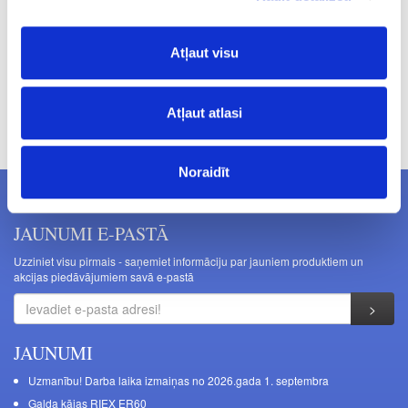
Atļaut visu
Cenas norādītas bez PVN. Cenas var tikt mainītas bez iepriekšēja
Atļaut atlasi
brīdinājuma.
Noraidīt
JAUNUMI E-PASTĀ
Uzziniet visu pirmais - saņemiet informāciju par jauniem produktiem un
akcijas piedāvājumiem savā e-pastā
JAUNUMI
Uzmanību! Darba laika izmaiņas no 2026.gada 1. septembra
Galda kājas RIEX ER60