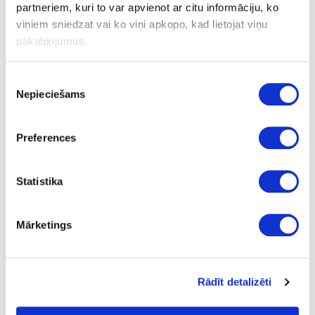
WC aizgrieznis
partneriem, kuri to var apvienot ar citu informāciju, ko
viņiem sniedzat vai ko viņi apkopo, kad lietojat viņu
pakalpojumus.
Uzdot jautājumu
Nosūtīt saiti uz produktu
Piekrišanas
Drukāt
Nepieciešams
izvēle
Preferences
51-ST06SS8X8
izejošais
WC aizgrieznis
Statistika
Gab.
Mārketings
8x8
9.25
Rādīt detalizēti