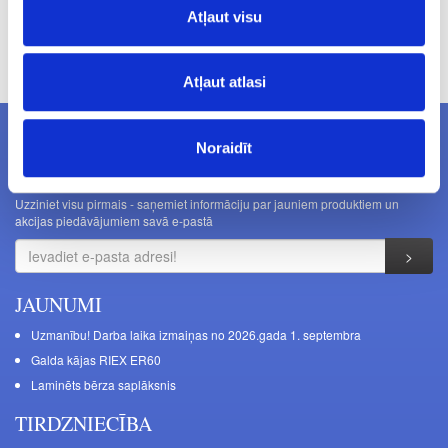
Atļaut visu
Cenas norādītas bez PVN. Cenas var tikt mainītas bez iepriekšēja
brīdinājuma.
Atļaut atlasi
Noraidīt
JAUNUMI E-PASTĀ
Uzziniet visu pirmais - saņemiet informāciju par jauniem produktiem un
akcijas piedāvājumiem savā e-pastā
JAUNUMI
Uzmanību! Darba laika izmaiņas no 2026.gada 1. septembra
Galda kājas RIEX ER60
Laminēts bērza saplāksnis
TIRDZNIECĪBA